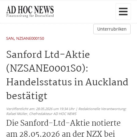
Unterrubriken
,
SAN
NZSANE0001S0
Sanford Ltd-Aktie
(NZSANE0001S0):
Handelsstatus in Auckland
bestätigt
Veröffentlicht am: 28.05.2026 um 19:34 Uhr | Redaktionelle Verantwortung:
Rafael Müller,
Chefredakteur AD HOC NEWS
Die Sanford-Ltd-Aktie notierte
am 28.05.2026 an der NZX bei