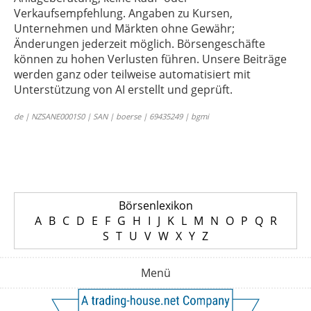
Verkaufsempfehlung. Angaben zu Kursen,
Unternehmen und Märkten ohne Gewähr;
Änderungen jederzeit möglich. Börsengeschäfte
können zu hohen Verlusten führen. Unsere Beiträge
werden ganz oder teilweise automatisiert mit
Unterstützung von AI erstellt und geprüft.
de | NZSANE0001S0 | SAN | boerse | 69435249 | bgmi
Börsenlexikon
A
B
C
D
E
F
G
H
I
J
K
L
M
N
O
P
Q
R
S
T
U
V
W
X
Y
Z
Menü