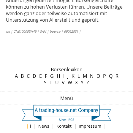
Änderungen jederzeit möglich. Börsengeschäfte
können zu hohen Verlusten führen. Unsere Beiträge
werden ganz oder teilweise automatisiert mit
Unterstützung von AI erstellt und geprüft.
de | CNE100005H49 | SAN | boerse | 69062531 |
Börsenlexikon
A
B
C
D
E
F
G
H
I
J
K
L
M
N
O
P
Q
R
S
T
U
V
W
X
Y
Z
Menü
|
|
|
|
|
i
News
Kontakt
Impressum