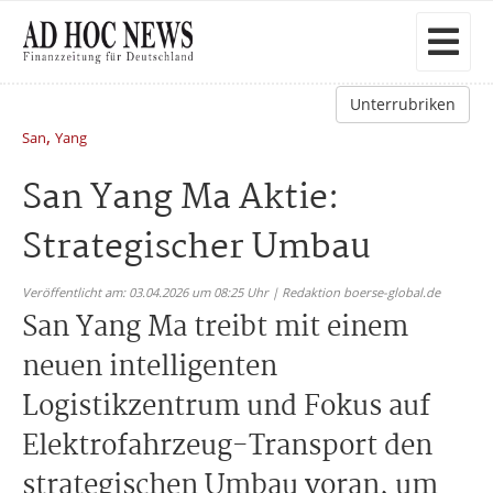
Unterrubriken
,
San
Yang
San Yang Ma Aktie:
Strategischer Umbau
Veröffentlicht am: 03.04.2026 um 08:25 Uhr | Redaktion boerse-global.de
San Yang Ma treibt mit einem
neuen intelligenten
Logistikzentrum und Fokus auf
Elektrofahrzeug-Transport den
strategischen Umbau voran, um