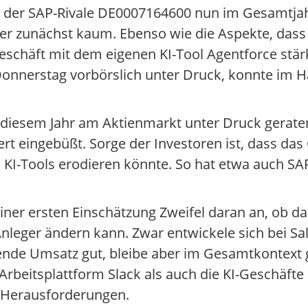
s der SAP-Rivale DE0007164600 nun im Gesamtja
eger zunächst kaum. Ebenso wie die Aspekte, dass
schäft mit dem eigenen KI-Tool Agentforce stärk
 Donnerstag vorbörslich unter Druck, konnte im 
n diesem Jahr am Aktienmarkt unter Druck geraten
ert eingebüßt. Sorge der Investoren ist, dass da
I-Tools erodieren könnte. So hat etwa auch SAP
ner ersten Einschätzung Zweifel daran an, ob das
nleger ändern kann. Zwar entwickele sich bei Sal
de Umsatz gut, bleibe aber im Gesamtkontext 
rbeitsplattform Slack als auch die KI-Geschäfte
n Herausforderungen.