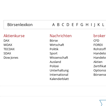
Börsenlexikon
A
B
C
D
E
F
G
H
I
J
K
L
Aktienkurse
Nachrichten
broker
DAX
Börse
CFD
MDAX
Wirtschaft
FOREX
TECDAX
Politik
Rohstoff
SDAX
Sport
Handels
Dow Jones
Wissenschaft
Handelss
Ausland
Aktien
Polizei
Zertifika
Unterhaltung
Options
International
Börsens
Kalenderblatt