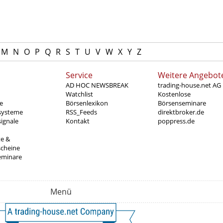
M
N
O
P
Q
R
S
T
U
V
W
X
Y
Z
Service
Weitere Angebot
AD HOC NEWSBREAK
trading-house.net AG
Watchlist
Kostenlose
e
Börsenlexikon
Börsenseminare
systeme
RSS_Feeds
direktbroker.de
ignale
Kontakt
poppress.de
te &
scheine
eminare
Menü