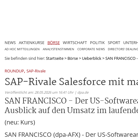
NEWS
AKTIENKURSE
BÖRSE
WIRTSCHAFT
POLITIK
SPORT
UNTER
AD HOC MITTEILUNGEN
ANALYSTENSTIMMEN
CORPORATE NEWS
DIRECTORS' DEALIN
Sie befinden sind hier:
Startseite
>
Börse
>
Ueberblick
>
SAN FRANCISCO - D
,
ROUNDUP
SAP-Rivale
SAP-Rivale Salesforce mit ma
Veröffentlicht am: 28.05.2026 um 16:41 Uhr | dpa.de
SAN FRANCISCO - Der US-Softwarea
Ausblick auf den Umsatz im laufende
(neu: Kurs)
SAN FRANCISCO (dpa-AFX) - Der US-Softwarean