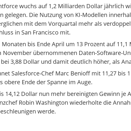
tforce wuchs auf 1,2 Milliarden Dollar jährlich 
en gelegen. Die Nutzung von KI-Modellen innerhal
rglichen mit dem Vorquartal mehr als verdoppelt,
ss in San Francisco mit.
Monaten bis Ende April um 13 Prozent auf 11,1 M
es im November übernommenen Daten-Software-U
 bei 3,88 Dollar und damit deutlich höher, als An
hnet Salesforce-Chef Marc Benioff mit 11,27 bis 1
das obere Ende der Spanne im Auge.
s 14,12 Dollar nun mehr bereinigten Gewinn je Ak
Finanzchef Robin Washington wiederholte die Anna
beschleunigen werde.