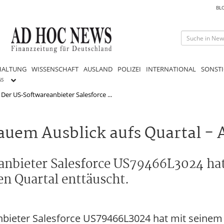
BL
HALTUNG
WISSENSCHAFT
AUSLAND
POLIZEI
INTERNATIONAL
SONSTI
GS
er US-Softwareanbieter Salesforce ...
uem Ausblick aufs Quartal - A
nbieter Salesforce US79466L3024 hat
n Quartal enttäuscht.
bieter Salesforce US79466L3024 hat mit seinem 