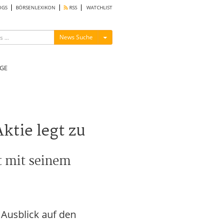
OGS
BÖRSENLEXIKON
RSS
WATCHLIST
Menü ein-/ausblenden
News Suche
GE
ktie legt zu
 mit seinem
Ausblick auf den