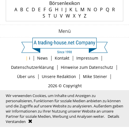
Börsenlexikon
A
B
C
D
E
F
G
H
I
J
K
L
M
N
O
P
Q
R
S
T
U
V
W
X
Y
Z
Menü
|
|
|
|
|
i
News
Kontakt
Impressum
|
|
Datenschutzerklärung
Hinweise zum Datenschutz
|
|
|
Über uns
Unsere Redaktion
Mike Steiner
2026 © Copyright
Wir verwenden Cookies, um Inhalte und Anzeigen zu
personalisieren, Funktionen für soziale Medien anbieten zu können
und die Zugriffe auf unsere Website zu analysieren. Außerdem geben
wir Informationen zu Ihrer Nutzung unserer Website an unsere
Partner für soziale Medien, Werbung und Analysen weiter.
Details
Verstanden