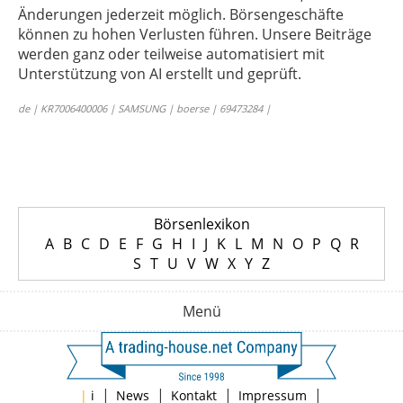
Änderungen jederzeit möglich. Börsengeschäfte
können zu hohen Verlusten führen. Unsere Beiträge
werden ganz oder teilweise automatisiert mit
Unterstützung von AI erstellt und geprüft.
de | KR7006400006 | SAMSUNG | boerse | 69473284 |
Börsenlexikon
A
B
C
D
E
F
G
H
I
J
K
L
M
N
O
P
Q
R
S
T
U
V
W
X
Y
Z
Menü
|
|
|
|
|
i
News
Kontakt
Impressum