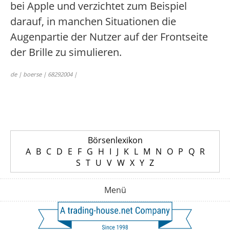
bei Apple und verzichtet zum Beispiel
darauf, in manchen Situationen die
Augenpartie der Nutzer auf der Frontseite
der Brille zu simulieren.
de | boerse | 68292004 |
Börsenlexikon
A
B
C
D
E
F
G
H
I
J
K
L
M
N
O
P
Q
R
S
T
U
V
W
X
Y
Z
Menü