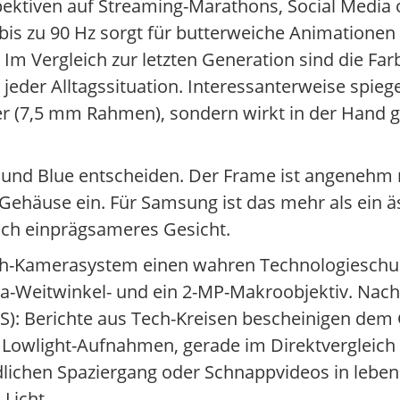
ektiven auf Streaming-Marathons, Social Media 
 bis zu 90 Hz sorgt für butterweiche Animationen
Im Vergleich zur letzten Generation sind die Farb
jeder Alltagssituation. Interessanterweise spiege
er (7,5 mm Rahmen), sondern wirkt in der Hand gr
 und Blue entscheiden. Der Frame ist angenehm m
ehäuse ein. Für Samsung ist das mehr als ein äst
ch einprägsameres Gesicht.
ach-Kamerasystem einen wahren Technologieschu
a-Weitwinkel- und ein 2-MP-Makroobjektiv. Nac
IS): Berichte aus Tech-Kreisen bescheinigen dem 
e Lowlight-Aufnahmen, gerade im Direktvergleic
chen Spaziergang oder Schnappvideos in lebend
Licht.