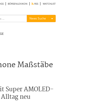
OGS
BÖRSENLEXIKON
RSS
WATCHLIST
Menü ein-/ausblenden
News Suche
GE
phone Maßstäbe
 Mit Super AMOLED-
 Alltag neu