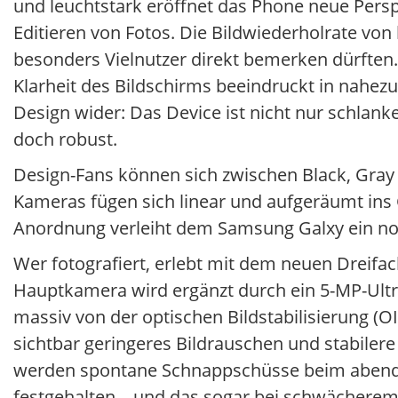
und leuchtstark eröffnet das Phone neue Persp
Editieren von Fotos. Die Bildwiederholrate von
besonders Vielnutzer direkt bemerken dürften. 
Klarheit des Bildschirms beeindruckt in nahezu 
Design wider: Das Device ist nicht nur schlank
doch robust.
Design-Fans können sich zwischen Black, Gray
Kameras fügen sich linear und aufgeräumt ins G
Anordnung verleiht dem Samsung Galxy ein no
Wer fotografiert, erlebt mit dem neuen Dreif
Hauptkamera wird ergänzt durch ein 5-MP-Ultr
massiv von der optischen Bildstabilisierung (O
sichtbar geringeres Bildrauschen und stabiler
werden spontane Schnappschüsse beim abendli
festgehalten – und das sogar bei schwächerem 