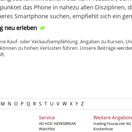
punktet das Phone in nahezu allen Disziplinen, di
sicheres Smartphone suchen, empfiehlt sich ein gen
ag neu erleben
 keine Kauf- oder Verkaufsempfehlung. Angaben zu Kursen,
können zu hohen Verlusten führen. Unsere Beiträge werden
ft.
M
N
O
P
Q
R
S
T
U
V
W
X
Y
Z
Service
Weitere Angebot
AD HOC NEWSBREAK
trading-house.net AG
Watchlist
Kostenlose