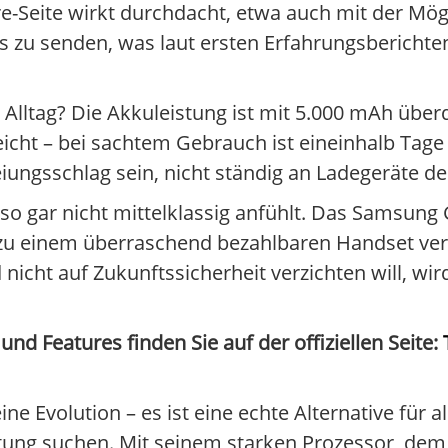
e-Seite wirkt durchdacht, etwa auch mit der Mögl
 zu senden, was laut ersten Erfahrungsberichte
Alltag? Die Akkuleistung ist mit 5.000 mAh überd
eicht – bei sachtem Gebrauch ist eineinhalb Tage
freiungsschlag sein, nicht ständig an Ladegeräte 
h so gar nicht mittelklassig anfühlt. Das Samsung 
u einem überraschend bezahlbaren Handset ver
 nicht auf Zukunftssicherheit verzichten will, wi
nd Features finden Sie auf der offiziellen Seite:
e Evolution – es ist eine echte Alternative für al
ng suchen. Mit seinem starken Prozessor, dem b