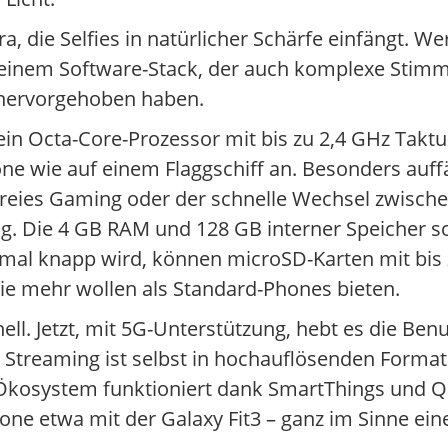
die Selfies in natürlicher Schärfe einfängt. Wer 
d einem Software-Stack, der auch komplexe Sti
s hervorgehoben haben.
n Octa-Core-Prozessor mit bis zu 2,4 GHz Taktu
ne wie auf einem Flaggschiff an. Besonders auffäl
lfreies Gaming oder der schnelle Wechsel zwisch
ssig. Die 4 GB RAM und 128 GB interner Speicher 
inmal knapp wird, können microSD-Karten mit bis 
die mehr wollen als Standard-Phones bieten.
nell. Jetzt, mit 5G-Unterstützung, hebt es die Be
 Streaming ist selbst in hochauflösenden Format
-Ökosystem funktioniert dank SmartThings und Q
one etwa mit der Galaxy Fit3 – ganz im Sinne ein