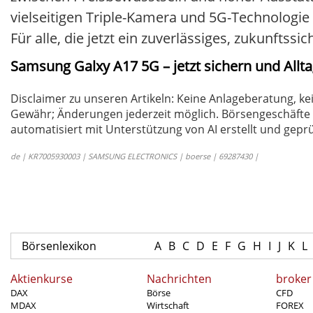
vielseitigen Triple-Kamera und 5G-Technologie 
Für alle, die jetzt ein zuverlässiges, zukunfts
Samsung Galxy A17 5G – jetzt sichern und Allt
Disclaimer zu unseren Artikeln: Keine Anlageberatung,
Gewähr; Änderungen jederzeit möglich. Börsengeschäfte 
automatisiert mit Unterstützung von AI erstellt und geprü
de | KR7005930003 | SAMSUNG ELECTRONICS | boerse | 69287430 |
Börsenlexikon
A
B
C
D
E
F
G
H
I
J
K
L
Aktienkurse
Nachrichten
broker
DAX
Börse
CFD
MDAX
Wirtschaft
FOREX