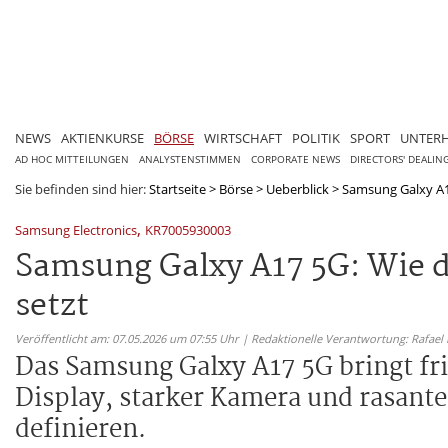
NEWS
AKTIENKURSE
BÖRSE
WIRTSCHAFT
POLITIK
SPORT
UNTER
AD HOC MITTEILUNGEN
ANALYSTENSTIMMEN
CORPORATE NEWS
DIRECTORS' DEALIN
Sie befinden sind hier:
Startseite
>
Börse
>
Ueberblick
>
Samsung Galxy A17
,
Samsung Electronics
KR7005930003
Samsung Galxy A17 5G: Wie 
setzt
Veröffentlicht am: 07.05.2026 um 07:55 Uhr | Redaktionelle Verantwortung: Rafael
Das Samsung Galxy A17 5G bringt fr
Display, starker Kamera und rasante
definieren.