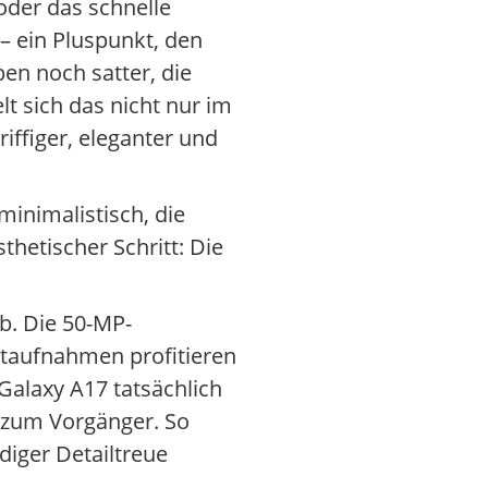
oder das schnelle
 – ein Pluspunkt, den
en noch satter, die
lt sich das nicht nur im
iffiger, eleganter und
inimalistisch, die
hetischer Schritt: Die
b. Die 50-MP-
htaufnahmen profitieren
Galaxy A17 tatsächlich
h zum Vorgänger. So
iger Detailtreue