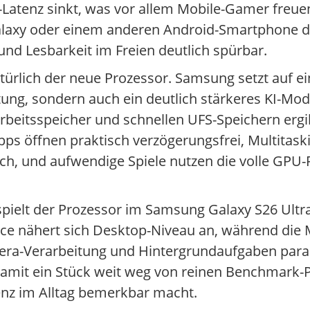
-Latenz sinkt, was vor allem Mobile-Gamer freue
alaxy oder einem anderen Android-Smartphone de
nd Lesbarkeit im Freien deutlich spürbar.
ürlich der neue Prozessor. Samsung setzt auf ei
ung, sondern auch ein deutlich stärkeres KI-Modu
eitsspeicher und schnellen UFS-Speichern ergibt
pps öffnen praktisch verzögerungsfrei, Multita
h, und aufwendige Spiele nutzen die volle GPU-
spielt der Prozessor im Samsung Galaxy S26 Ultra
ce nähert sich Desktop-Niveau an, während die 
era-Verarbeitung und Hintergrundaufgaben para
damit ein Stück weit weg von reinen Benchmark-P
zienz im Alltag bemerkbar macht.