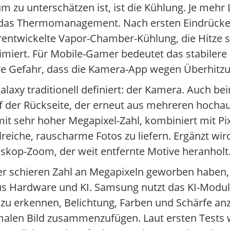
 zu unterschätzen ist, ist die Kühlung. Je mehr 
st das Thermomanagement. Nach ersten Eindrücke
rentwickelte Vapor-Chamber-Kühlung, die Hitze s
miert. Für Mobile-Gamer bedeutet das stabilere 
ngere Gefahr, dass die Kamera-App wegen Überhitz
alaxy traditionell definiert: der Kamera. Auch 
uf der Rückseite, der erneut aus mehreren hoch
t sehr hoher Megapixel-Zahl, kombiniert mit Pix
reiche, rauscharme Fotos zu liefern. Ergänzt wir
iskop-Zoom, der weit entfernte Motive heranholt
er schieren Zahl an Megapixeln geworben haben, 
aus Hardware und KI. Samsung nutzt das KI-Modu
t zu erkennen, Belichtung, Farben und Schärfe a
alen Bild zusammenzufügen. Laut ersten Tests w