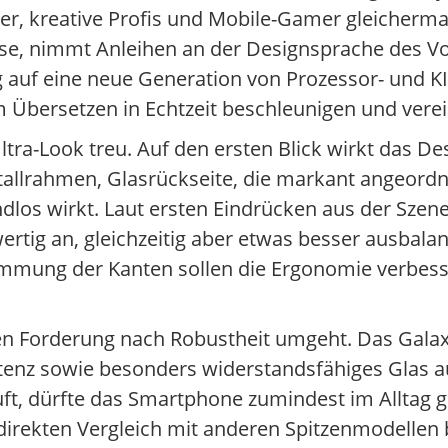
r, kreative Profis und Mobile-Gamer gleicherma
asse, nimmt Anleihen an der Designsprache des V
ng auf eine neue Generation von Prozessor- und KI
 Übersetzen in Echtzeit beschleunigen und verei
a-Look treu. Auf den ersten Blick wirkt das Des
tallrahmen, Glasrückseite, die markant angeord
ndlos wirkt. Laut ersten Eindrücken aus der Szene
ig an, gleichzeitig aber etwas besser ausbalanc
mung der Kanten sollen die Ergonomie verbess
 Forderung nach Robustheit umgeht. Das Galaxy
istenz sowie besonders widerstandsfähiges Glas a
ft, dürfte das Smartphone zumindest im Alltag g
 direkten Vergleich mit anderen Spitzenmodellen 