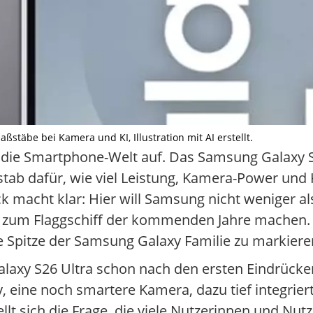
stäbe bei Kamera und KI, Illustration mit AI erstellt.
 die Smartphone-Welt auf. Das Samsung Galaxy S2
tab dafür, wie viel Leistung, Kamera-Power und
ck macht klar: Hier will Samsung nicht weniger al
e zum Flaggschiff der kommenden Jahre machen. 
ie Spitze der Samsung Galaxy Familie zu markiere
laxy S26 Ultra schon nach den ersten Eindrücken
y, eine noch smartere Kamera, dazu tief integrier
ellt sich die Frage, die viele Nutzerinnen und Nut