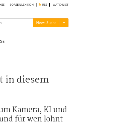
OGS
BÖRSENLEXIKON
RSS
WATCHLIST
Menü ein-/ausblenden
News Suche
GE
t in diesem
, um Kamera, KI und
 und für wen lohnt