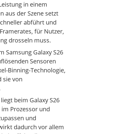
Leistung in einem
n aus der Szene setzt
chneller abführt und
Framerates, für Nutzer,
ung drosseln muss.
beim Samsung Galaxy S26
auflösenden Sensoren
el-Binning-Technologie,
d sie von
.
liegt beim Galaxy S26
l im Prozessor und
nzupassen und
irkt dadurch vor allem