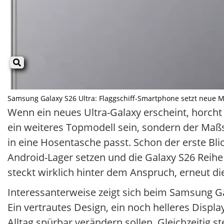
Samsung Galaxy S26 Ultra: Flaggschiff-Smartphone setzt neue Maß
Wenn ein neues Ultra-Galaxy erscheint, horcht
ein weiteres Topmodell sein, sondern der Maßs
in eine Hosentasche passt. Schon der erste Bli
Android-Lager setzen und die Galaxy S26 Reih
steckt wirklich hinter dem Anspruch, erneut d
Interessanterweise zeigt sich beim Samsung Ga
Ein vertrautes Design, ein noch helleres Displa
Alltag spürbar verändern sollen. Gleichzeitig st