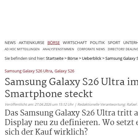
NEWS
AKTIENKURSE
BÖRSE
WIRTSCHAFT
POLITIK
SPORT
UNTER
AD HOC MITTEILUNGEN
ANALYSTENSTIMMEN
CORPORATE NEWS
DIRECTORS' DEALIN
Sie befinden sind hier:
Startseite
>
Börse
>
Ueberblick
>
Samsung Galaxy S2
,
Samsung Galaxy S26 Ultra
Galaxy S26
Samsung Galaxy S26 Ultra im
Smartphone steckt
Veröffentlicht am: 27.04.2026 um 15:12 Uhr | Redaktionelle Verantwortung: Rafael
Das Samsung Galaxy S26 Ultra tritt
Display neu zu definieren. Wo setzt 
sich der Kauf wirklich?