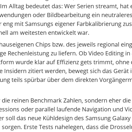
Im Alltag bedeutet das: Wer Serien streamt, hat e
nwendungen oder Bildbearbeitung ein neutraleres
ier eng mit Samsungs eigener Farbkalibrierung z
ionell am weitesten entwickelt war.
 hauseigenen Chips bzw. des jeweils regional ein
e Rechenleistung zu liefern. Ob Video Editing in
ttform wurde klar auf Effizienz gets trimmt, ohne 
 Insidern zitiert werden, bewegt sich das Gerät
istung teils spürbar über dem direkten Vorgänger
 die reinen Benchmark Zahlen, sondern eher die 
sions oder parallel laufende Navigation und Vi
ier soll das neue Kühldesign des Samsung Galaxy
sorgen. Erste Tests nahelegen, dass die Drossel