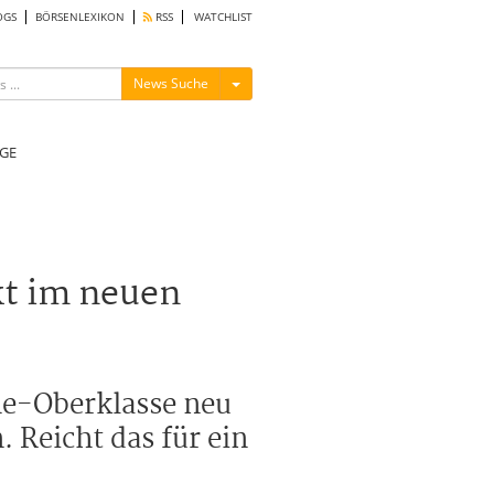
OGS
BÖRSENLEXIKON
RSS
WATCHLIST
Menü ein-/ausblenden
News Suche
GE
kt im neuen
ne-Oberklasse neu
. Reicht das für ein