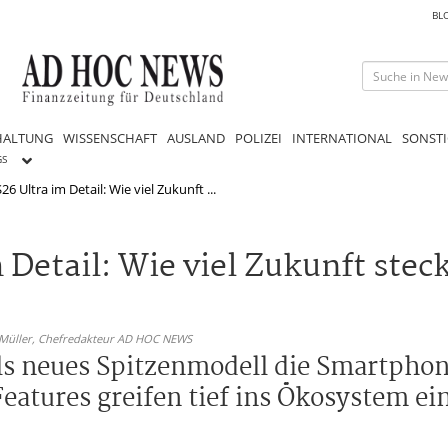
BL
HALTUNG
WISSENSCHAFT
AUSLAND
POLIZEI
INTERNATIONAL
SONSTI
GS
 Ultra im Detail: Wie viel Zukunft ...
Detail: Wie viel Zukunft stec
 Müller,
Chefredakteur AD HOC NEWS
als neues Spitzenmodell die Smartpho
eatures greifen tief ins Ökosystem ein