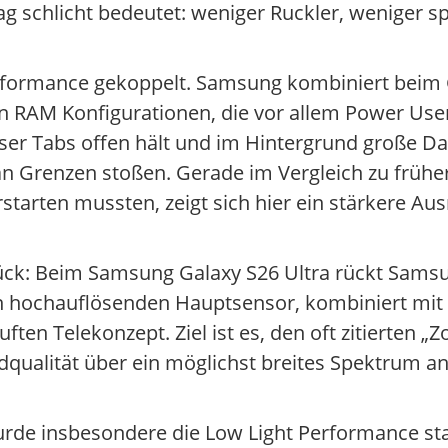
lltag schlicht bedeutet: weniger Ruckler, wenige
erformance gekoppelt. Samsung kombiniert beim 
n RAM Konfigurationen, die vor allem Power Us
er Tabs offen hält und im Hintergrund große Dat
an Grenzen stoßen. Gerade im Vergleich zu frühe
rten mussten, zeigt sich hier ein stärkere Ausr
ck: Beim Samsung Galaxy S26 Ultra rückt Samsu
n hochauflösenden Hauptsensor, kombiniert mit 
ften Telekonzept. Ziel ist es, den oft zitierten 
Bildqualität über ein möglichst breites Spektrum
wurde insbesondere die Low Light Performance sta