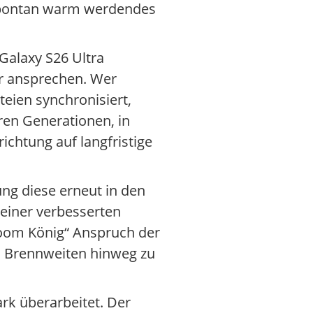
r spontan warm werdendes
Galaxy S26 Ultra
er ansprechen. Wer
eien synchronisiert,
ren Generationen, in
ichtung auf langfristige
ng diese erneut in den
einer verbesserten
„Zoom König“ Anspruch der
 an Brennweiten hinweg zu
rk überarbeitet. Der