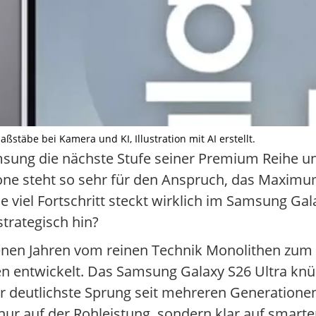
stäbe bei Kamera und KI, Illustration mit AI erstellt.
ung die nächste Stufe seiner Premium Reihe und
ne steht so sehr für den Anspruch, das Maximu
 viel Fortschritt steckt wirklich im Samsung Gal
strategisch hin?
ngenen Jahren vom reinen Technik Monolithen zum
n entwickelt. Das Samsung Galaxy S26 Ultra knüpf
er deutlichste Sprung seit mehreren Generationen
t nur auf der Rohleistung, sondern klar auf smar