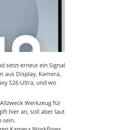
 setzt erneut ein Signal
m aus Display, Kamera,
axy S26 Ultra, und wo
 Allzweck Werkzeug für
t hier an, soll aber laut
 sein.
teren Kamera Workflows,