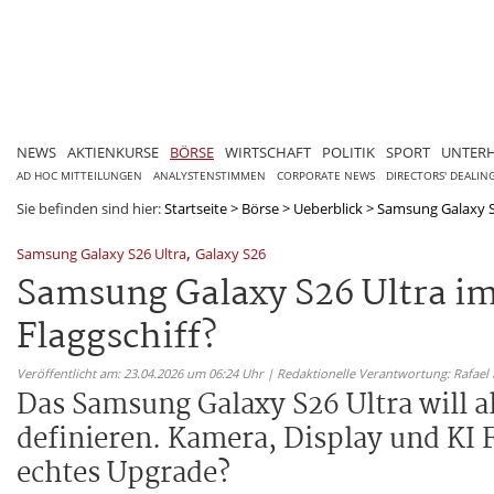
NEWS
AKTIENKURSE
BÖRSE
WIRTSCHAFT
POLITIK
SPORT
UNTER
AD HOC MITTEILUNGEN
ANALYSTENSTIMMEN
CORPORATE NEWS
DIRECTORS' DEALIN
Sie befinden sind hier:
Startseite
>
Börse
>
Ueberblick
>
Samsung Galaxy S26
,
Samsung Galaxy S26 Ultra
Galaxy S26
Samsung Galaxy S26 Ultra im 
Flaggschiff?
Veröffentlicht am: 23.04.2026 um 06:24 Uhr | Redaktionelle Verantwortung: Rafael
Das Samsung Galaxy S26 Ultra will 
definieren. Kamera, Display und KI F
echtes Upgrade?