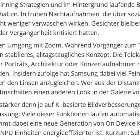
inning Strategien und im Hintergrund laufende 
halten. In frühen Nachtaufnahmen, die über sozia
ht weniger verwaschen wirken. Gesichter bleiben
der Vergangenheit kritisiert hatten.
t den Umgang mit Zoom. Während Vorgänger zum T
n stabileres, alltagstaugliches Konzept. Die Tel
r Porträts, Architektur oder Konzertaufnahmen 
den. Insidern zufolge hat Samsung dabei viel Fei
n den Linsen anzugleichen. Wer aus der Distanz
 Umschalten einen anderen Look in der Galerie vo
 stärker denn je auf KI basierte Bildverbesserun
passung: Viele dieser Funktionen laufen automati
mt dabei eine neue Generation von On Device KI 
 NPU Einheiten energieeffizienter ist. Kurzum: Sel