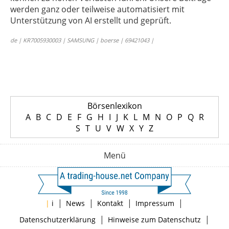
werden ganz oder teilweise automatisiert mit
Unterstützung von AI erstellt und geprüft.
de | KR7005930003 | SAMSUNG | boerse | 69421043 |
Börsenlexikon
A
B
C
D
E
F
G
H
I
J
K
L
M
N
O
P
Q
R
S
T
U
V
W
X
Y
Z
Menü
|
|
|
|
|
i
News
Kontakt
Impressum
|
|
Datenschutzerklärung
Hinweise zum Datenschutz