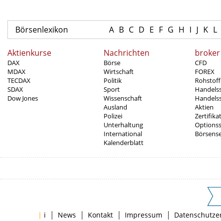
Börsenlexikon
A
B
C
D
E
F
G
H
I
J
K
L
Aktienkurse
Nachrichten
broker
DAX
Börse
CFD
MDAX
Wirtschaft
FOREX
TECDAX
Politik
Rohstoff
SDAX
Sport
Handels
Dow Jones
Wissenschaft
Handelss
Ausland
Aktien
Polizei
Zertifika
Unterhaltung
Options
International
Börsens
Kalenderblatt
|
|
|
|
|
i
News
Kontakt
Impressum
Datenschutze