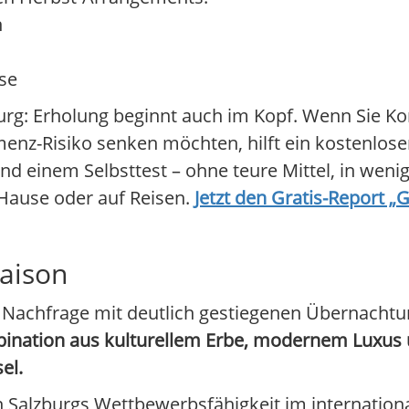
n
sse
urg: Erholung beginnt auch im Kopf. Wenn Sie Ko
nz-Risiko senken möchten, hilft ein kostenlose
d einem Selbsttest – ohne teure Mittel, in wen
 Hause oder auf Reisen.
Jetzt den Gratis-Report „G
saison
 Nachfrage mit deutlich gestiegenen Übernacht
bination aus kulturellem Erbe, modernem Luxus
el.
len Salzburgs Wettbewerbsfähigkeit im internatio