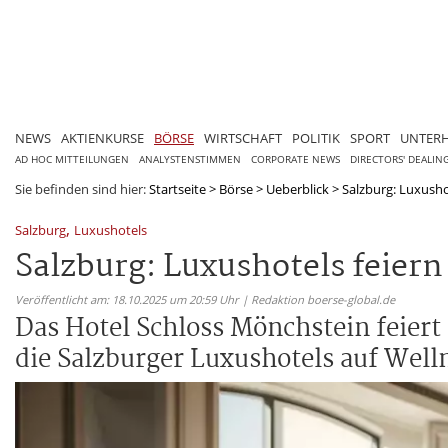
NEWS
AKTIENKURSE
BÖRSE
WIRTSCHAFT
POLITIK
SPORT
UNTER
AD HOC MITTEILUNGEN
ANALYSTENSTIMMEN
CORPORATE NEWS
DIRECTORS' DEALIN
Sie befinden sind hier:
Startseite
>
Börse
>
Ueberblick
>
Salzburg: Luxushot
,
Salzburg
Luxushotels
Salzburg: Luxushotels feiern
Veröffentlicht am: 18.10.2025 um 20:59 Uhr | Redaktion boerse-global.de
Das Hotel Schloss Mönchstein feier
die Salzburger Luxushotels auf Well