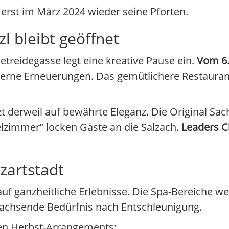
rst im März 2024 wieder seine Pforten.
l bleibt geöffnet
treidegasse legt eine kreative Pause ein.
Vom 6.
terne Erneuerungen. Das gemütlichere Restaurant
zt derweil auf bewährte Eleganz. Die Original Sac
lzimmer” locken Gäste an die Salzach.
Leaders C
zartstadt
auf ganzheitliche Erlebnisse. Die Spa-Bereiche we
wachsende Bedürfnis nach Entschleunigung.
len Herbst-Arrangements: