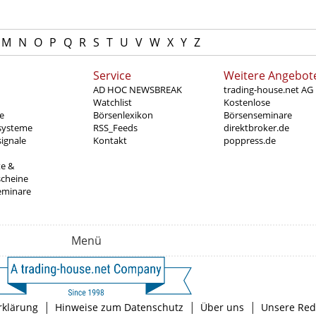
M
N
O
P
Q
R
S
T
U
V
W
X
Y
Z
Service
Weitere Angebot
AD HOC NEWSBREAK
trading-house.net AG
Watchlist
Kostenlose
e
Börsenlexikon
Börsenseminare
systeme
RSS_Feeds
direktbroker.de
ignale
Kontakt
poppress.de
te &
scheine
eminare
Menü
|
|
|
rklärung
Hinweise zum Datenschutz
Über uns
Unsere Red