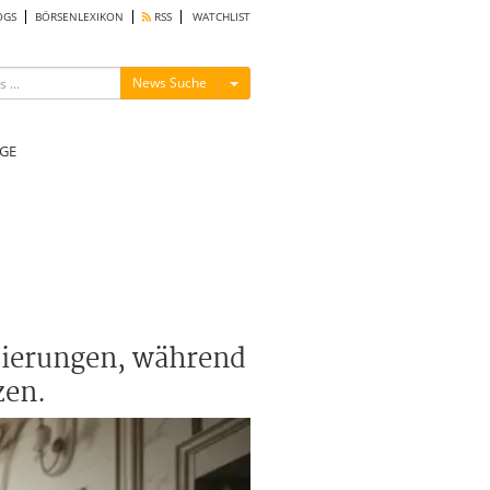
OGS
BÖRSENLEXIKON
RSS
WATCHLIST
Menü ein-/ausblenden
News Suche
GE
sierungen, während
zen.