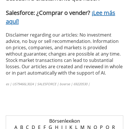
Salesforce: ¿Comprar o vender?
¡Lee más
aquí!
Disclaimer regarding our articles: No investment
advice, no buy or sell recommendation. Information
on prices, companies, and markets is provided
without guarantee; changes are possible at any time.
Stock market transactions can lead to substantial
losses. Our articles are created and reviewed in whole
or in part automatically with the support of AI.
es | US79466L3024 | SALESFORCE | boerse | 69220530 |
Börsenlexikon
A
B
C
D
E
F
G
H
I
J
K
L
M
N
O
P
Q
R