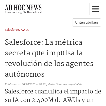
Unterrubriken
,
Salesforce
AWUs
Salesforce: La métrica
secreta que impulsa la
revolución de los agentes
autónomos
Published on 04/20/2026 at 20:33 | Redaktion boerse-global.de
Salesforce cuantifica el impacto de
su IA con 2.400M de AWUs y un