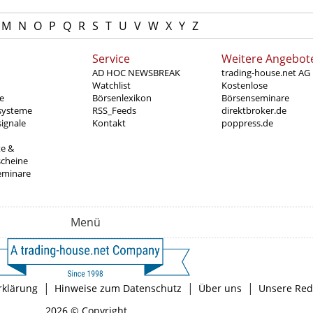
M
N
O
P
Q
R
S
T
U
V
W
X
Y
Z
Service
Weitere Angebot
AD HOC NEWSBREAK
trading-house.net AG
Watchlist
Kostenlose
e
Börsenlexikon
Börsenseminare
systeme
RSS_Feeds
direktbroker.de
ignale
Kontakt
poppress.de
te &
scheine
eminare
Menü
|
|
|
rklärung
Hinweise zum Datenschutz
Über uns
Unsere Red
2026 © Copyright