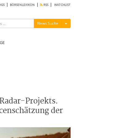
OGS
BÖRSENLEXIKON
RSS
WATCHLIST
Menü ein-/ausblenden
News Suche
GE
Radar-Projekts.
rcenschätzung der