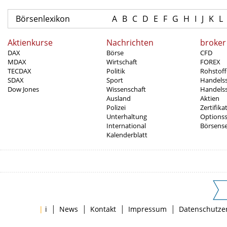
Börsenlexikon
A
B
C
D
E
F
G
H
I
J
K
L
Aktienkurse
Nachrichten
broker
DAX
Börse
CFD
MDAX
Wirtschaft
FOREX
TECDAX
Politik
Rohstoff
SDAX
Sport
Handels
Dow Jones
Wissenschaft
Handelss
Ausland
Aktien
Polizei
Zertifika
Unterhaltung
Options
International
Börsens
Kalenderblatt
|
|
|
|
|
i
News
Kontakt
Impressum
Datenschutze