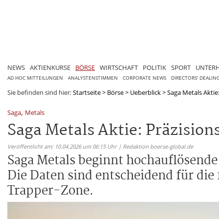
NEWS
AKTIENKURSE
BÖRSE
WIRTSCHAFT
POLITIK
SPORT
UNTER
AD HOC MITTEILUNGEN
ANALYSTENSTIMMEN
CORPORATE NEWS
DIRECTORS' DEALIN
Sie befinden sind hier:
Startseite
>
Börse
>
Ueberblick
>
Saga Metals Aktie
,
Saga
Metals
Saga Metals Aktie: Präzisio
Veröffentlicht am: 10.04.2026 um 06:15 Uhr | Redaktion boerse-global.de
Saga Metals beginnt hochauflösende
Die Daten sind entscheidend für die
Trapper-Zone.