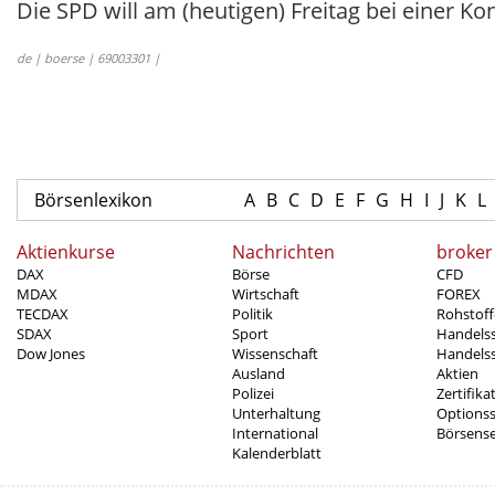
Die SPD will am (heutigen) Freitag bei einer 
de | boerse | 69003301 |
Börsenlexikon
A
B
C
D
E
F
G
H
I
J
K
L
Aktienkurse
Nachrichten
broker
DAX
Börse
CFD
MDAX
Wirtschaft
FOREX
TECDAX
Politik
Rohstoff
SDAX
Sport
Handels
Dow Jones
Wissenschaft
Handelss
Ausland
Aktien
Polizei
Zertifika
Unterhaltung
Options
International
Börsens
Kalenderblatt