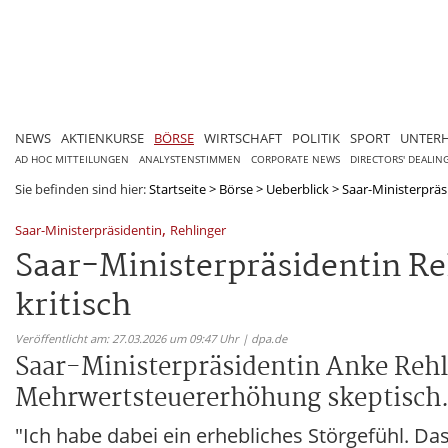
NEWS
AKTIENKURSE
BÖRSE
WIRTSCHAFT
POLITIK
SPORT
UNTER
AD HOC MITTEILUNGEN
ANALYSTENSTIMMEN
CORPORATE NEWS
DIRECTORS' DEALIN
Sie befinden sind hier:
Startseite
>
Börse
>
Ueberblick
>
Saar-Ministerpräsi
,
Saar-Ministerpräsidentin
Rehlinger
Saar-Ministerpräsidentin Re
kritisch
Veröffentlicht am: 27.03.2026 um 09:47 Uhr | dpa.de
Saar-Ministerpräsidentin Anke Rehl
Mehrwertsteuererhöhung skeptisch
"Ich habe dabei ein erhebliches Störgefühl. Das