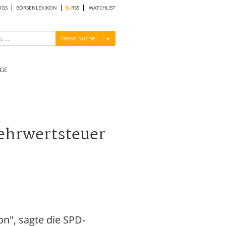
OGS
BÖRSENLEXIKON
RSS
WATCHLIST
Menü ein-/ausblenden
News Suche
GE
Mehrwertsteuer
on", sagte die SPD-