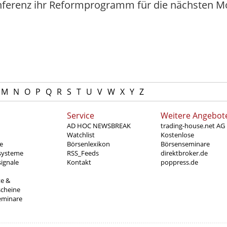
Konferenz ihr Reformprogramm für die nächsten 
M
N
O
P
Q
R
S
T
U
V
W
X
Y
Z
Service
Weitere Angebot
AD HOC NEWSBREAK
trading-house.net AG
Watchlist
Kostenlose
e
Börsenlexikon
Börsenseminare
systeme
RSS_Feeds
direktbroker.de
ignale
Kontakt
poppress.de
te &
scheine
eminare