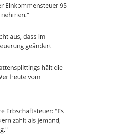
i der Einkommensteuer 95
u nehmen."
cht aus, dass im
euerung geändert
tensplittings hält die
 Wer heute vom
e Erbschaftsteuer: "Es
uern zahlt als jemand,
g."