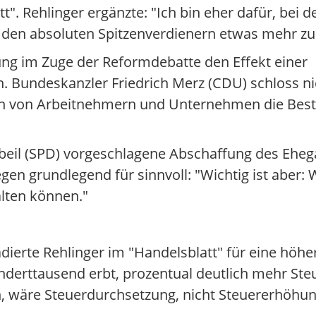
tt". Rehlinger ergänzte: "Ich bin eher dafür, be
ei den absoluten Spitzenverdienern etwas mehr z
g im Zuge der Reformdebatte den Effekt einer
Bundeskanzler Friedrich Merz (CDU) schloss ni
n von Arbeitnehmern und Unternehmen die Best
beil (SPD) vorgeschlagene Abschaffung des Ehegat
gen grundlegend für sinnvoll: "Wichtig ist aber:
alten können."
ierte Rehlinger im "Handelsblatt" für eine höher
underttausend erbt, prozentual deutlich mehr Ste
rn, wäre Steuerdurchsetzung, nicht Steuererhöhun