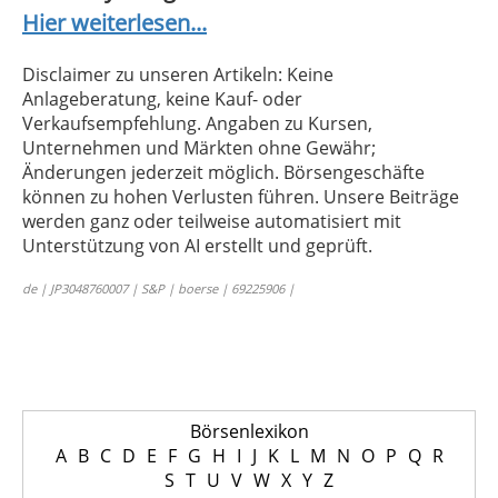
Hier weiterlesen...
Disclaimer zu unseren Artikeln: Keine
Anlageberatung, keine Kauf- oder
Verkaufsempfehlung. Angaben zu Kursen,
Unternehmen und Märkten ohne Gewähr;
Änderungen jederzeit möglich. Börsengeschäfte
können zu hohen Verlusten führen. Unsere Beiträge
werden ganz oder teilweise automatisiert mit
Unterstützung von AI erstellt und geprüft.
de | JP3048760007 | S&P | boerse | 69225906 |
Börsenlexikon
A
B
C
D
E
F
G
H
I
J
K
L
M
N
O
P
Q
R
S
T
U
V
W
X
Y
Z