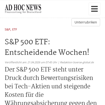
Unterrubriken
,
S&P
ETF
S&P 500 ETF:
Entscheidende Wochen!
Veröffentlicht am: 21.04.2026 um 07:45 Uhr | Redaktion boerse-global.de
Der S&P 500 ETF steht unter
Druck durch Bewertungsrisiken
bei Tech-Aktien und steigende
Kosten für die
Währungsabsicherung gegen den