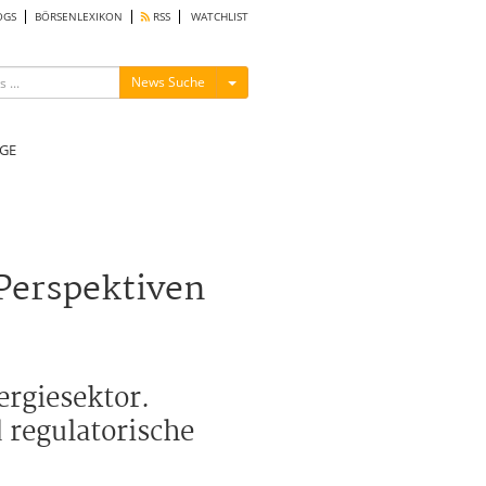
OGS
BÖRSENLEXIKON
RSS
WATCHLIST
Menü ein-/ausblenden
News Suche
GE
Perspektiven
ergiesektor.
 regulatorische