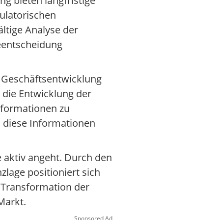
g bieten langfristige
gulatorischen
ltige Analyse der
geentscheidung
e Geschäftsentwicklung
 die Entwicklung der
nformationen zu
n diese Informationen
 aktiv angeht. Durch den
lage positioniert sich
e Transformation der
Markt.
Sponsored Ad