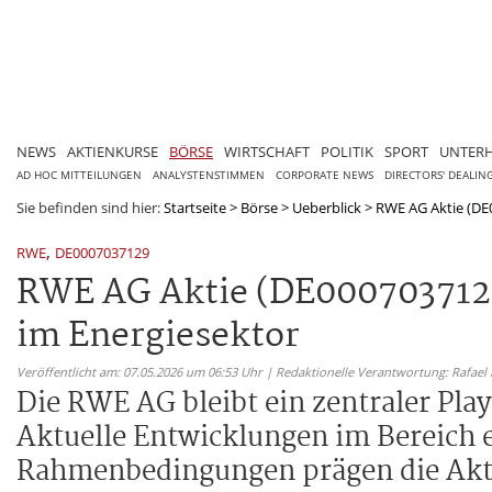
NEWS
AKTIENKURSE
BÖRSE
WIRTSCHAFT
POLITIK
SPORT
UNTER
AD HOC MITTEILUNGEN
ANALYSTENSTIMMEN
CORPORATE NEWS
DIRECTORS' DEALIN
Sie befinden sind hier:
Startseite
>
Börse
>
Ueberblick
>
RWE AG Aktie (DE0
,
RWE
DE0007037129
RWE AG Aktie (DE0007037129
im Energiesektor
Veröffentlicht am: 07.05.2026 um 06:53 Uhr | Redaktionelle Verantwortung: Rafael
Die RWE AG bleibt ein zentraler Pla
Aktuelle Entwicklungen im Bereich 
Rahmenbedingungen prägen die Akt