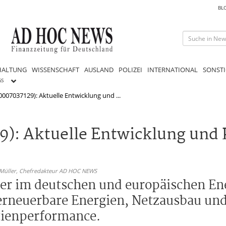
BL
HALTUNG
WISSENSCHAFT
AUSLAND
POLIZEI
INTERNATIONAL
SONSTI
GS
007037129): Aktuelle Entwicklung und ...
): Aktuelle Entwicklung und 
 Müller,
Chefredakteur AD HOC NEWS
yer im deutschen und europäischen En
erneuerbare Energien, Netzausbau und
ienperformance.