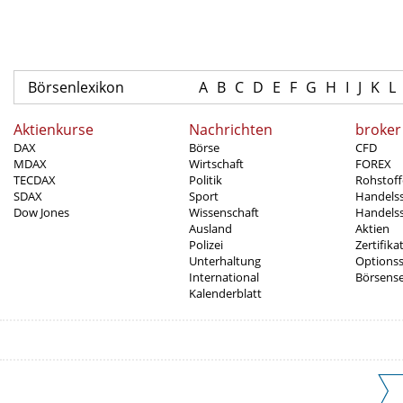
Börsenlexikon
A
B
C
D
E
F
G
H
I
J
K
L
Aktienkurse
Nachrichten
broker
DAX
Börse
CFD
MDAX
Wirtschaft
FOREX
TECDAX
Politik
Rohstoff
SDAX
Sport
Handels
Dow Jones
Wissenschaft
Handelss
Ausland
Aktien
Polizei
Zertifika
Unterhaltung
Options
International
Börsens
Kalenderblatt