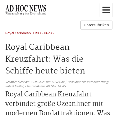
Unterrubriken
,
Royal Caribbean
LR0008862868
Royal Caribbean
Kreuzfahrt: Was die
Schiffe heute bieten
Veröffentlicht am: 19.05.2026 um 11:57 Uhr | Redaktionelle Verantwortung:
Rafael Müller,
Chefredakteur AD HOC NEWS
Royal Caribbean Kreuzfahrt
verbindet große Ozeanliner mit
modernen Bordattraktionen. Was