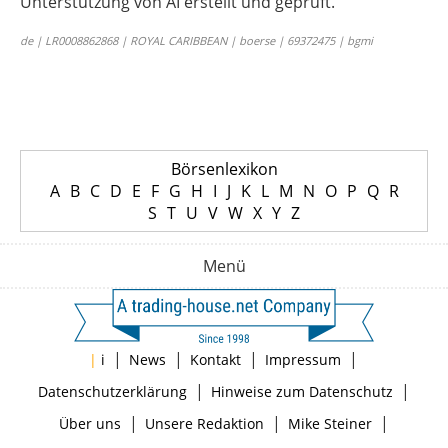
Unterstützung von AI erstellt und geprüft.
de | LR0008862868 | ROYAL CARIBBEAN | boerse | 69372475 | bgmi
Börsenlexikon
A
B
C
D
E
F
G
H
I
J
K
L
M
N
O
P
Q
R
S
T
U
V
W
X
Y
Z
Menü
|
|
|
|
|
i
News
Kontakt
Impressum
|
|
Datenschutzerklärung
Hinweise zum Datenschutz
|
|
|
Über uns
Unsere Redaktion
Mike Steiner