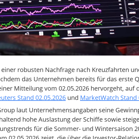
n einer robusten Nachfrage nach Kreuzfahrten u
achdem das Unternehmen bereits für das erste Q
einer Mitteilung vom 02.05.2026 hervorgeht, auf 
uters Stand 02.05.2026
und
MarketWatch Stand 
oup laut Unternehmensangaben seine Gewinnpr
nhaltend hohe Auslastung der Schiffe sowie stei
ungstrends für die Sommer- und Wintersaison 2
 02.05.2026 zeigt, die über die Investor-Relations