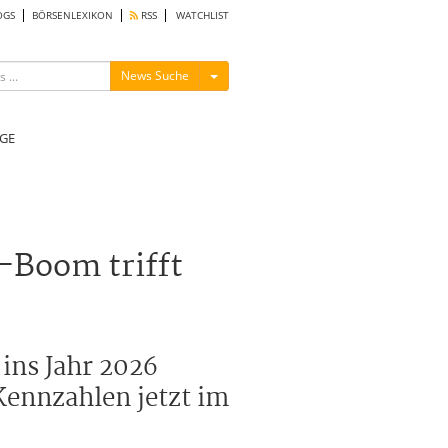
OGS
BÖRSENLEXIKON
RSS
WATCHLIST
Menü ein-/ausblenden
News Suche
GE
-Boom trifft
ins Jahr 2026
Kennzahlen jetzt im