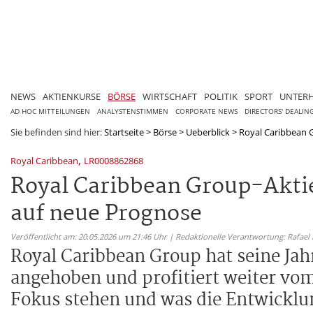
NEWS
AKTIENKURSE
BÖRSE
WIRTSCHAFT
POLITIK
SPORT
UNTER
AD HOC MITTEILUNGEN
ANALYSTENSTIMMEN
CORPORATE NEWS
DIRECTORS' DEALIN
Sie befinden sind hier:
Startseite
>
Börse
>
Ueberblick
>
Royal Caribbean G
,
Royal Caribbean
LR0008862868
Royal Caribbean Group-Akti
auf neue Prognose
Veröffentlicht am: 20.05.2026 um 21:46 Uhr | Redaktionelle Verantwortung: Rafael
Royal Caribbean Group hat seine Jah
angehoben und profitiert weiter vo
Fokus stehen und was die Entwicklun