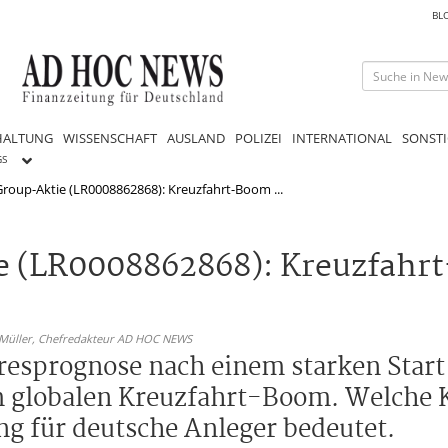
BL
HALTUNG
WISSENSCHAFT
AUSLAND
POLIZEI
INTERNATIONAL
SONSTI
GS
roup-Aktie (LR0008862868): Kreuzfahrt-Boom ...
e (LR0008862868): Kreuzfahrt
 Müller,
Chefredakteur AD HOC NEWS
resprognose nach einem starken Start 
m globalen Kreuzfahrt-Boom. Welche 
g für deutsche Anleger bedeutet.