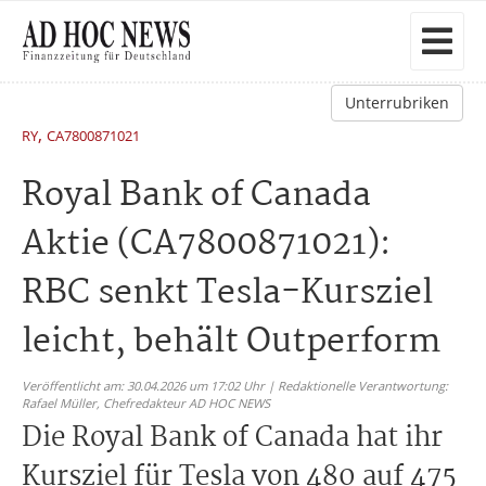
Unterrubriken
,
RY
CA7800871021
Royal Bank of Canada
Aktie (CA7800871021):
RBC senkt Tesla-Kursziel
leicht, behält Outperform
Veröffentlicht am: 30.04.2026 um 17:02 Uhr | Redaktionelle Verantwortung:
Rafael Müller,
Chefredakteur AD HOC NEWS
Die Royal Bank of Canada hat ihr
Kursziel für Tesla von 480 auf 475