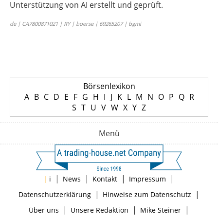
Unterstützung von AI erstellt und geprüft.
de | CA7800871021 | RY | boerse | 69265207 | bgmi
Börsenlexikon
A
B
C
D
E
F
G
H
I
J
K
L
M
N
O
P
Q
R
S
T
U
V
W
X
Y
Z
Menü
|
|
|
|
|
i
News
Kontakt
Impressum
|
|
Datenschutzerklärung
Hinweise zum Datenschutz
|
|
|
Über uns
Unsere Redaktion
Mike Steiner