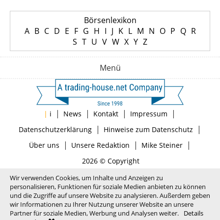
Börsenlexikon
A
B
C
D
E
F
G
H
I
J
K
L
M
N
O
P
Q
R
S
T
U
V
W
X
Y
Z
Menü
|
|
|
|
|
i
News
Kontakt
Impressum
|
|
Datenschutzerklärung
Hinweise zum Datenschutz
|
|
|
Über uns
Unsere Redaktion
Mike Steiner
2026 © Copyright
Wir verwenden Cookies, um Inhalte und Anzeigen zu
personalisieren, Funktionen für soziale Medien anbieten zu können
und die Zugriffe auf unsere Website zu analysieren. Außerdem geben
wir Informationen zu Ihrer Nutzung unserer Website an unsere
Partner für soziale Medien, Werbung und Analysen weiter.
Details