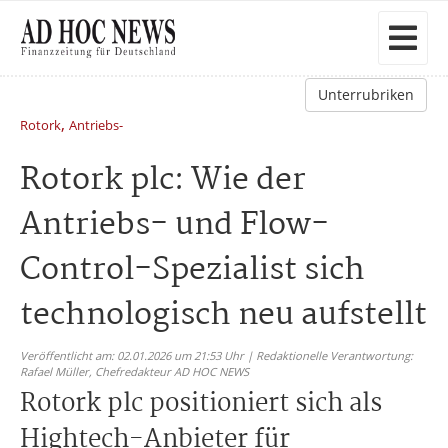
Unterrubriken
,
Rotork
Antriebs-
Rotork plc: Wie der
Antriebs- und Flow-
Control-Spezialist sich
technologisch neu aufstellt
Veröffentlicht am: 02.01.2026 um 21:53 Uhr | Redaktionelle Verantwortung:
Rafael Müller,
Chefredakteur AD HOC NEWS
Rotork plc positioniert sich als
Hightech-Anbieter für