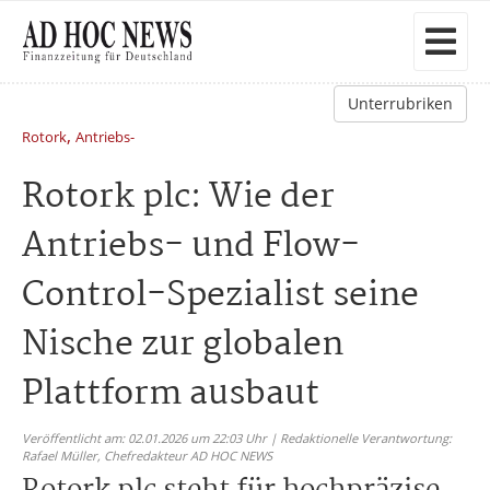
Unterrubriken
,
Rotork
Antriebs-
Rotork plc: Wie der
Antriebs- und Flow-
Control-Spezialist seine
Nische zur globalen
Plattform ausbaut
Veröffentlicht am: 02.01.2026 um 22:03 Uhr | Redaktionelle Verantwortung:
Rafael Müller,
Chefredakteur AD HOC NEWS