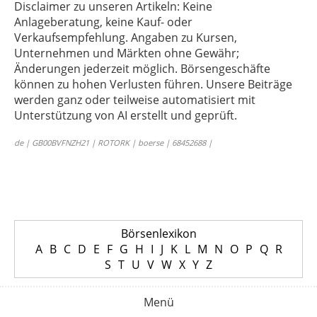
Disclaimer zu unseren Artikeln: Keine
Anlageberatung, keine Kauf- oder
Verkaufsempfehlung. Angaben zu Kursen,
Unternehmen und Märkten ohne Gewähr;
Änderungen jederzeit möglich. Börsengeschäfte
können zu hohen Verlusten führen. Unsere Beiträge
werden ganz oder teilweise automatisiert mit
Unterstützung von AI erstellt und geprüft.
de | GB00BVFNZH21 | ROTORK | boerse | 68452688 |
Börsenlexikon
A
B
C
D
E
F
G
H
I
J
K
L
M
N
O
P
Q
R
S
T
U
V
W
X
Y
Z
Menü