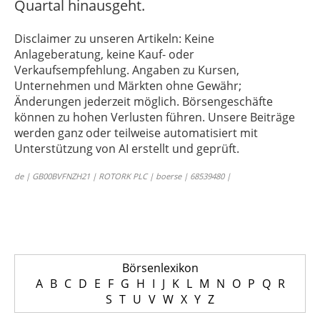
Quartal hinausgeht.
Disclaimer zu unseren Artikeln: Keine
Anlageberatung, keine Kauf- oder
Verkaufsempfehlung. Angaben zu Kursen,
Unternehmen und Märkten ohne Gewähr;
Änderungen jederzeit möglich. Börsengeschäfte
können zu hohen Verlusten führen. Unsere Beiträge
werden ganz oder teilweise automatisiert mit
Unterstützung von AI erstellt und geprüft.
de | GB00BVFNZH21 | ROTORK PLC | boerse | 68539480 |
Börsenlexikon
A
B
C
D
E
F
G
H
I
J
K
L
M
N
O
P
Q
R
S
T
U
V
W
X
Y
Z