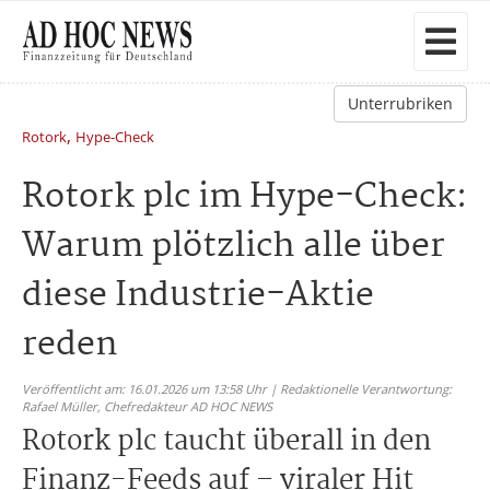
Unterrubriken
,
Rotork
Hype-Check
Rotork plc im Hype-Check:
Warum plötzlich alle über
diese Industrie-Aktie
reden
Veröffentlicht am: 16.01.2026 um 13:58 Uhr | Redaktionelle Verantwortung:
Rafael Müller,
Chefredakteur AD HOC NEWS
Rotork plc taucht überall in den
Finanz-Feeds auf – viraler Hit