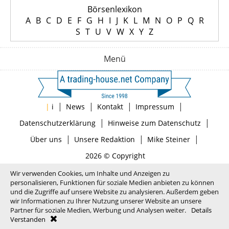
Börsenlexikon
A
B
C
D
E
F
G
H
I
J
K
L
M
N
O
P
Q
R
S
T
U
V
W
X
Y
Z
Menü
|
|
|
|
|
i
News
Kontakt
Impressum
|
|
Datenschutzerklärung
Hinweise zum Datenschutz
|
|
|
Über uns
Unsere Redaktion
Mike Steiner
2026 © Copyright
Wir verwenden Cookies, um Inhalte und Anzeigen zu
personalisieren, Funktionen für soziale Medien anbieten zu können
und die Zugriffe auf unsere Website zu analysieren. Außerdem geben
wir Informationen zu Ihrer Nutzung unserer Website an unsere
Partner für soziale Medien, Werbung und Analysen weiter.
Details
Verstanden