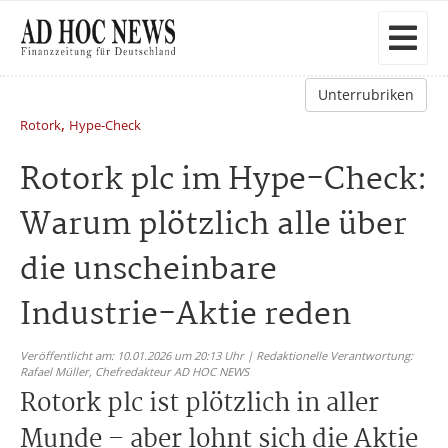
Unterrubriken
,
Rotork
Hype-Check
Rotork plc im Hype-Check:
Warum plötzlich alle über
die unscheinbare
Industrie-Aktie reden
Veröffentlicht am: 10.01.2026 um 20:13 Uhr | Redaktionelle Verantwortung:
Rafael Müller,
Chefredakteur AD HOC NEWS
Rotork plc ist plötzlich in aller
Munde – aber lohnt sich die Aktie