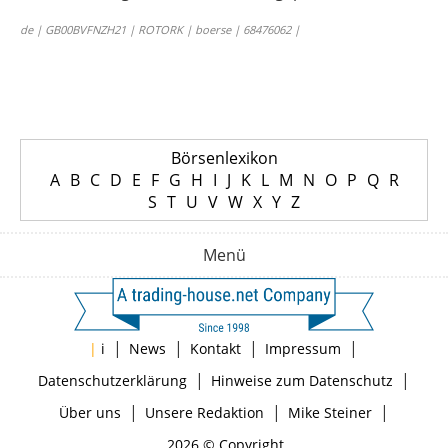
de | GB00BVFNZH21 | ROTORK | boerse | 68476062 |
Börsenlexikon
A
B
C
D
E
F
G
H
I
J
K
L
M
N
O
P
Q
R
S
T
U
V
W
X
Y
Z
Menü
|
|
|
|
|
i
News
Kontakt
Impressum
|
|
Datenschutzerklärung
Hinweise zum Datenschutz
|
|
|
Über uns
Unsere Redaktion
Mike Steiner
2026 © Copyright