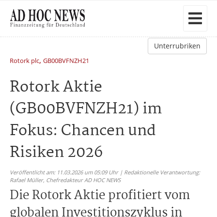
Unterrubriken
,
Rotork plc
GB00BVFNZH21
Rotork Aktie
(GB00BVFNZH21) im
Fokus: Chancen und
Risiken 2026
Veröffentlicht am: 11.03.2026 um 05:09 Uhr | Redaktionelle Verantwortung:
Rafael Müller,
Chefredakteur AD HOC NEWS
Die Rotork Aktie profitiert vom
globalen Investitionszyklus in