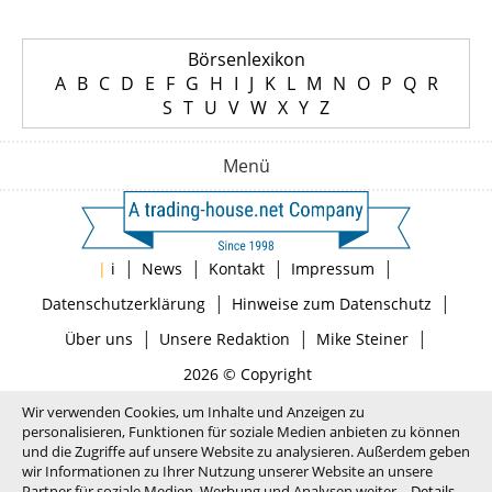
Börsenlexikon
A
B
C
D
E
F
G
H
I
J
K
L
M
N
O
P
Q
R
S
T
U
V
W
X
Y
Z
Menü
|
|
|
|
|
i
News
Kontakt
Impressum
|
|
Datenschutzerklärung
Hinweise zum Datenschutz
|
|
|
Über uns
Unsere Redaktion
Mike Steiner
2026 © Copyright
Wir verwenden Cookies, um Inhalte und Anzeigen zu
personalisieren, Funktionen für soziale Medien anbieten zu können
und die Zugriffe auf unsere Website zu analysieren. Außerdem geben
wir Informationen zu Ihrer Nutzung unserer Website an unsere
Partner für soziale Medien, Werbung und Analysen weiter.
Details