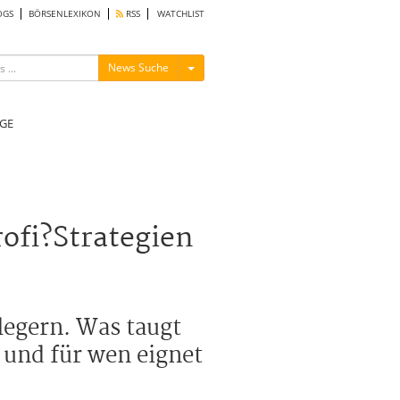
OGS
BÖRSENLEXIKON
RSS
WATCHLIST
Menü ein-/ausblenden
News Suche
GE
ofi?Strategien
legern. Was taugt
 und für wen eignet