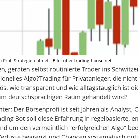
Profi-Strategien öffnet - Bild: über trading-house.net
 geraten selbst routinierte Trader ins Schwitzen
ionelles Algo?Trading für Privatanleger, die nich
s, wie transparent und wie alltagstauglich ist d
ts im deutschsprachigen Raum gehandelt wird?
ter: Der Börsenprofi ist seit Jahren als Analyst,
ading Bot soll diese Erfahrung in regelbasierte, 
rund um den vermeintlich "erfolgreichen Algo" bed
 Verluste begrenzt und Chancen systematisch nut