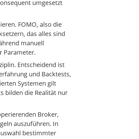
g konsequent umgesetzt
ieren. FOMO, also die
setzern, das alles sind
Während manuell
er Parameter.
iplin. Entscheidend ist
terfahrung und Backtests,
ierten Systemen gilt
 bilden die Realität nur
operierenden Broker,
eln auszuführen. In
 Auswahl bestimmter