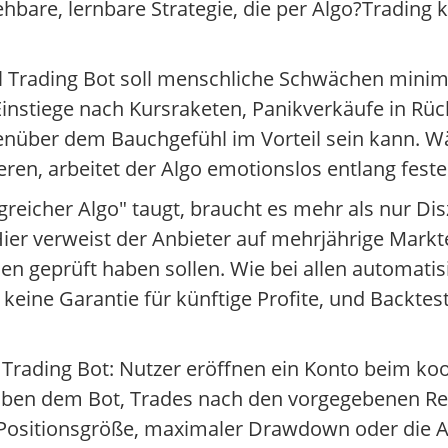
iehbare, lernbare Strategie, die per Algo?Tradin
l Trading Bot soll menschliche Schwächen minim
instiege nach Kursraketen, Panikverkäufe in Rück
genüber dem Bauchgefühl im Vorteil sein kann. 
ieren, arbeitet der Algo emotionslos entlang fest
greicher Algo" taugt, braucht es mehr als nur Disz
Hier verweist der Anbieter auf mehrjährige Mark
n geprüft haben sollen. Wie bei allen automatis
eine Garantie für künftige Profite, und Backtests
 Trading Bot: Nutzer eröffnen ein Konto beim ko
uben dem Bot, Trades nach den vorgegebenen Reg
ie Positionsgröße, maximaler Drawdown oder die