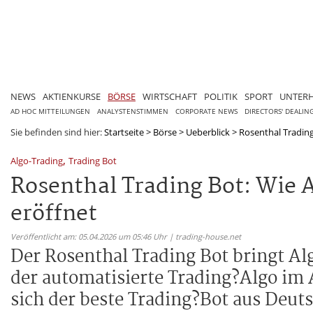
NEWS
AKTIENKURSE
BÖRSE
WIRTSCHAFT
POLITIK
SPORT
UNTER
AD HOC MITTEILUNGEN
ANALYSTENSTIMMEN
CORPORATE NEWS
DIRECTORS' DEALIN
Sie befinden sind hier:
Startseite
>
Börse
>
Ueberblick
>
Rosenthal Trading
,
Algo-Trading
Trading Bot
Rosenthal Trading Bot: Wie A
eröffnet
Veröffentlicht am: 05.04.2026 um 05:46 Uhr | trading-house.net
Der Rosenthal Trading Bot bringt Al
der automatisierte Trading?Algo im 
sich der beste Trading?Bot aus Deut