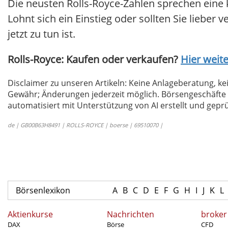
Die neusten Rolls-Royce-Zahlen sprechen eine 
Lohnt sich ein Einstieg oder sollten Sie lieber 
jetzt zu tun ist.
Rolls-Royce: Kaufen oder verkaufen?
Hier weite
Disclaimer zu unseren Artikeln: Keine Anlageberatung,
Gewähr; Änderungen jederzeit möglich. Börsengeschäfte 
automatisiert mit Unterstützung von AI erstellt und geprü
de | GB00B63H8491 | ROLLS-ROYCE | boerse | 69510070 |
Börsenlexikon
A
B
C
D
E
F
G
H
I
J
K
L
Aktienkurse
Nachrichten
broker
DAX
Börse
CFD