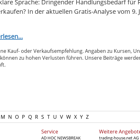
klare Sprache: Dringender Handlungsbedarf für R
verkaufen? In der aktuellen Gratis-Analyse vom 9. 
rlesen...
 keine Kauf- oder Verkaufsempfehlung. Angaben zu Kursen,
können zu hohen Verlusten führen. Unsere Beiträge werden
ft.
M
N
O
P
Q
R
S
T
U
V
W
X
Y
Z
Service
Weitere Angebot
AD HOC NEWSBREAK
trading-house.net AG