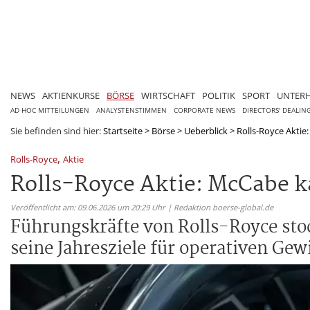
NEWS
AKTIENKURSE
BÖRSE
WIRTSCHAFT
POLITIK
SPORT
UNTER
AD HOC MITTEILUNGEN
ANALYSTENSTIMMEN
CORPORATE NEWS
DIRECTORS' DEALIN
Sie befinden sind hier:
Startseite
>
Börse
>
Ueberblick
>
Rolls-Royce Aktie
,
Rolls-Royce
Aktie
Rolls-Royce Aktie: McCabe ka
Veröffentlicht am: 09.06.2026 um 20:29 Uhr | Redaktion boerse-global.de
Führungskräfte von Rolls-Royce stoc
seine Jahresziele für operativen Ge