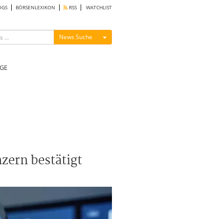
OGS
BÖRSENLEXIKON
RSS
WATCHLIST
Menü ein-/ausblenden
News Suche
GE
zern bestätigt