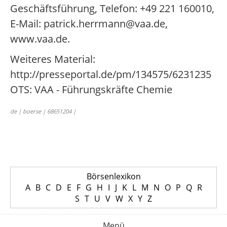
Geschäftsführung, Telefon: +49 221 160010,
E-Mail: patrick.herrmann@vaa.de,
www.vaa.de.
Weiteres Material:
http://presseportal.de/pm/134575/6231235
OTS: VAA - Führungskräfte Chemie
de | boerse | 68651204 |
Börsenlexikon
A
B
C
D
E
F
G
H
I
J
K
L
M
N
O
P
Q
R
S
T
U
V
W
X
Y
Z
Menü