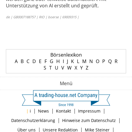
Unterstützung von AI erstellt und geprüft.
de | GB0007188757 | RIO | boerse | 69009315 |
Börsenlexikon
A
B
C
D
E
F
G
H
I
J
K
L
M
N
O
P
Q
R
S
T
U
V
W
X
Y
Z
Menü
|
|
|
|
|
i
News
Kontakt
Impressum
|
|
Datenschutzerklärung
Hinweise zum Datenschutz
|
|
|
Über uns
Unsere Redaktion
Mike Steiner