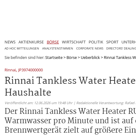
NEWS
AKTIENKURSE
BÖRSE
WIRTSCHAFT
POLITIK
SPORT
UNTER
AD HOC MITTEILUNGEN
ANALYSTENSTIMMEN
CORPORATE NEWS
DIRECTORS' DEALIN
Sie befinden sind hier:
Startseite
>
Börse
>
Ueberblick
>
Rinnai Tankless W
,
Rinnai
JP3974000000
Rinnai Tankless Water Heat
Haushalte
Veröffentlicht am: 12.06.2026 um 19:48 Uhr | Redaktionelle Verantwortung: Rafael
Der Rinnai Tankless Water Heater RUR
Warmwasser pro Minute und ist auf e
Brennwertgerät zielt auf größere Ei