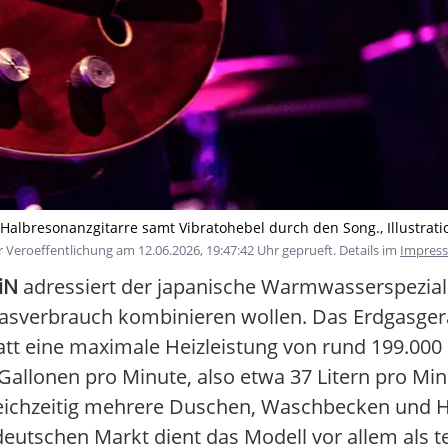
Halbresonanzgitarre samt Vibratohebel durch den Song., Illustration
 Veroeffentlichung am 12.06.2026, 19:47:42 Uhr geprueft. Details im
Impres
iN
adressiert der japanische Warmwasserspeziali
asverbrauch kombinieren wollen. Das Erdgasgerät
att eine maximale Heizleistung von rund 199.000
lonen pro Minute, also etwa 37 Litern pro Min
gleichzeitig mehrere Duschen, Waschbecken und 
eutschen Markt dient das Modell vor allem als t