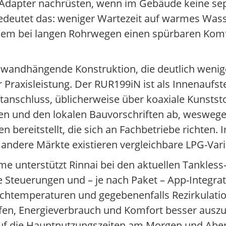
en Adapter nachrüsten, wenn im Gebäude keine se
 bedeutet das: weniger Wartezeit auf warmes Was
allem bei langen Rohrwegen einen spürbaren Kom
wandhängende Konstruktion, die deutlich weniger
Praxisleistung. Der RUR199iN ist als Innenaufste
tanschluss, üblicherweise über koaxiale Kunststo
n und den lokalen Bauvorschriften ab, weswege
n bereitstellt, die sich an Fachbetriebe richten.
 andere Märkte existieren vergleichbare LPG-Var
e unterstützt Rinnai bei den aktuellen Tankles
Steuerungen und – je nach Paket – App-Integrat
nschtemperaturen und gegebenenfalls Rezirkula
elfen, Energieverbrauch und Komfort besser ausz
auf die Hauptnutzungszeiten am Morgen und Abe