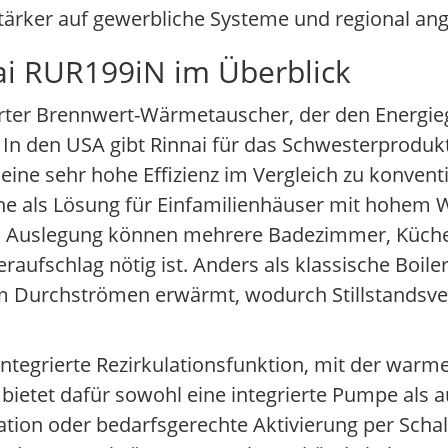
stärker auf gewerbliche Systeme und regional an
ai RUR199iN im Überblick
rter Brennwert-Wärmetauscher, der den Energie
 In den USA gibt Rinnai für das Schwesterprodu
 eine sehr hohe Effizienz im Vergleich zu konven
reihe als Lösung für Einfamilienhäuser mit hoh
chen Auslegung können mehrere Badezimmer, Küc
raufschlag nötig ist. Anders als klassische Boile
im Durchströmen erwärmt, wodurch Stillstandsve
integrierte Rezirkulationsfunktion, mit der warm
i bietet dafür sowohl eine integrierte Pumpe als 
tion oder bedarfsgerechte Aktivierung per Schalt