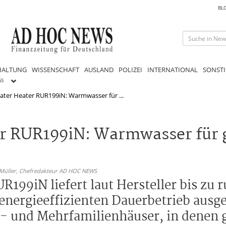
BL
HALTUNG
WISSENSCHAFT
AUSLAND
POLIZEI
INTERNATIONAL
SONSTI
GS
ater Heater RUR199iN: Warmwasser für ...
er RUR199iN: Warmwasser für 
 Müller,
Chefredakteur AD HOC NEWS
199iN liefert laut Hersteller bis zu r
nergieeffizienten Dauerbetrieb ausge
n- und Mehrfamilienhäuser, in denen g