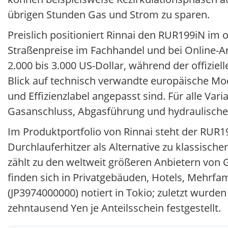
übrigen Stunden Gas und Strom zu sparen.
Preislich positioniert Rinnai den RUR199iN i
Straßenpreise im Fachhandel und bei Online-An
2.000 bis 3.000 US-Dollar, während der offiziel
Blick auf technisch verwandte europäische Mod
und Effizienzlabel angepasst sind. Für alle Varia
Gasanschluss, Abgasführung und hydraulische 
Im Produktportfolio von Rinnai steht der RUR19
Durchlauferhitzer als Alternative zu klassisc
zählt zu den weltweit größeren Anbietern vo
finden sich in Privatgebäuden, Hotels, Mehrfa
(JP3974000000) notiert in Tokio; zuletzt wur
zehntausend Yen je Anteilsschein festgestellt.