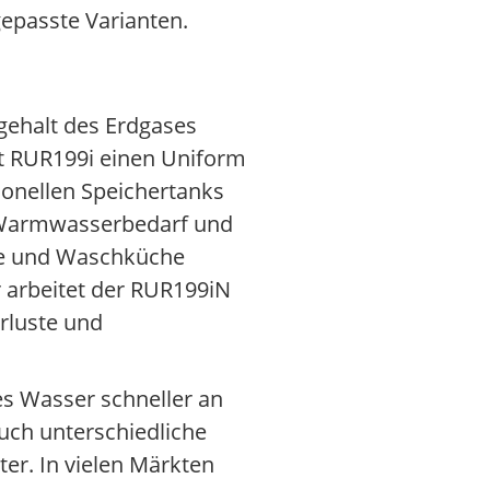
gepasste Varianten.
gehalt des Erdgases
kt RUR199i einen Uniform
tionellen Speichertanks
em Warmwasserbedarf und
he und Waschküche
r arbeitet der RUR199iN
rluste und
es Wasser schneller an
auch unterschiedliche
er. In vielen Märkten