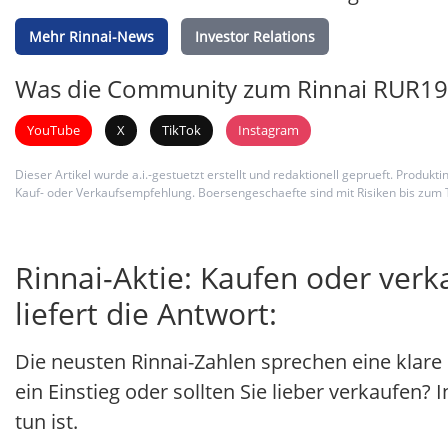
Mehr Rinnai-News
Investor Relations
Was die Community zum Rinnai RUR199
YouTube
X
TikTok
Instagram
Dieser Artikel wurde a.i.-gestuetzt erstellt und redaktionell geprueft. Produ
Kauf- oder Verkaufsempfehlung. Boersengeschaefte sind mit Risiken bis zum 
Rinnai-Aktie: Kaufen oder ver
liefert die Antwort:
Die neusten Rinnai-Zahlen sprechen eine klare
ein Einstieg oder sollten Sie lieber verkaufen? 
tun ist.