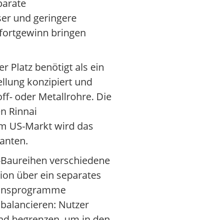
parate
ser und geringere
fortgewinn bringen
 Platz benötigt als ein
llung konzipiert und
ff- oder Metallrohre. Die
n Rinnai
 Im US-Markt wird das
ianten.
s-Baureihen verschiedene
ion über ein separates
tionsprogramme
ubalancieren: Nutzer
nd begrenzen, um in den