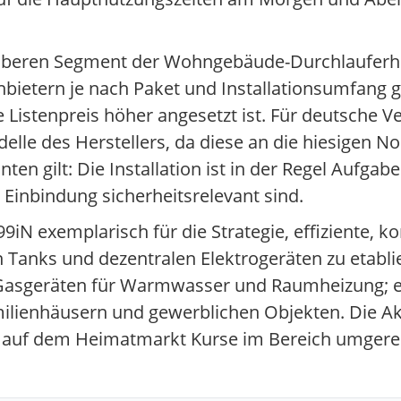
m oberen Segment der Wohngebäude-Durchlauferhit
bietern je nach Paket und Installationsumfang 
le Listenpreis höher angesetzt ist. Für deutsche V
elle des Herstellers, da diese an die hiesigen
nten gilt: Die Installation ist in der Regel Aufgab
Einbindung sicherheitsrelevant sind.
9iN exemplarisch für die Strategie, effiziente, 
hen Tanks und dezentralen Elektrogeräten zu etab
n Gasgeräten für Warmwasser und Raumheizung;
milienhäusern und gewerblichen Objekten. Die Ak
den auf dem Heimatmarkt Kurse im Bereich umger