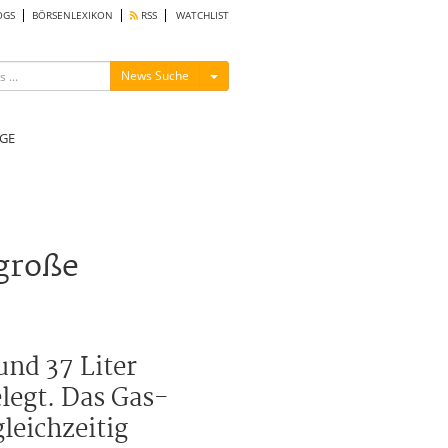
OGS
BÖRSENLEXIKON
RSS
WATCHLIST
Menü ein-/ausblenden
News Suche
GE
große
und 37 Liter
legt. Das Gas-
leichzeitig