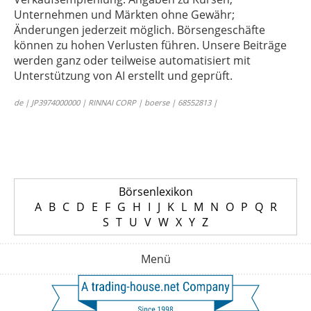
Unternehmen und Märkten ohne Gewähr;
Änderungen jederzeit möglich. Börsengeschäfte
können zu hohen Verlusten führen. Unsere Beiträge
werden ganz oder teilweise automatisiert mit
Unterstützung von AI erstellt und geprüft.
de | JP3974000000 | RINNAI CORP | boerse | 68552813 |
Börsenlexikon
A
B
C
D
E
F
G
H
I
J
K
L
M
N
O
P
Q
R
S
T
U
V
W
X
Y
Z
Menü