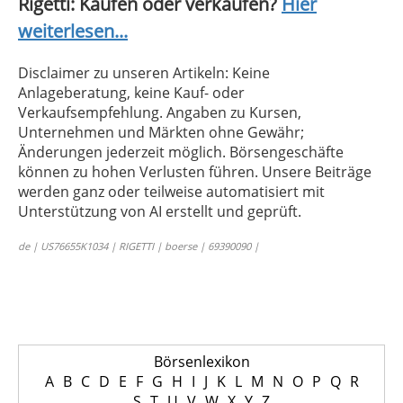
Rigetti: Kaufen oder verkaufen?
Hier
weiterlesen...
Disclaimer zu unseren Artikeln: Keine
Anlageberatung, keine Kauf- oder
Verkaufsempfehlung. Angaben zu Kursen,
Unternehmen und Märkten ohne Gewähr;
Änderungen jederzeit möglich. Börsengeschäfte
können zu hohen Verlusten führen. Unsere Beiträge
werden ganz oder teilweise automatisiert mit
Unterstützung von AI erstellt und geprüft.
de | US76655K1034 | RIGETTI | boerse | 69390090 |
Börsenlexikon
A
B
C
D
E
F
G
H
I
J
K
L
M
N
O
P
Q
R
S
T
U
V
W
X
Y
Z