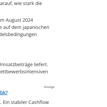
rauf, wie stark die
 im August 2024
e auf dem japanischen
ndelsbedingungen
satzbeiträge liefert.
wettbewerbsintensiven
Anzeige
Tbk
?
 Ein stabiler Cashflow