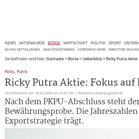
NEWS
AKTIENKURSE
BÖRSE
WIRTSCHAFT
POLITIK
SPORT
UNTER
AD HOC MITTEILUNGEN
ANALYSTENSTIMMEN
CORPORATE NEWS
DIRECTORS' DEALIN
Sie befinden sind hier:
Startseite
>
Börse
>
Ueberblick
>
Ricky Putra Aktie
,
Ricky
Putra
Ricky Putra Aktie: Fokus au
Veröffentlicht am: 16.03.2026 um 23:55 Uhr | Redaktion boerse-global.de
Nach dem PKPU-Abschluss steht der i
Bewährungsprobe. Die Jahreszahlen 2
Exportstrategie trägt.