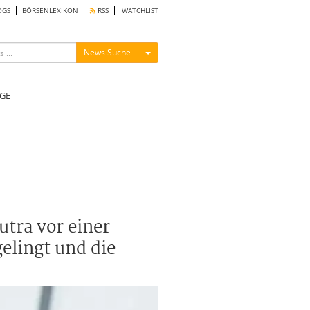
OGS
BÖRSENLEXIKON
RSS
WATCHLIST
Menü ein-/ausblenden
News Suche
GE
tra vor einer
elingt und die