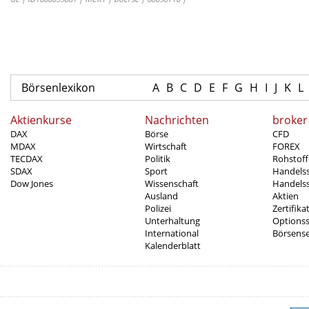
Börsenlexikon
A
B
C
D
E
F
G
H
I
J
K
L
Aktienkurse
Nachrichten
broker
DAX
Börse
CFD
MDAX
Wirtschaft
FOREX
TECDAX
Politik
Rohstoff
SDAX
Sport
Handels
Dow Jones
Wissenschaft
Handelss
Ausland
Aktien
Polizei
Zertifika
Unterhaltung
Options
International
Börsens
Kalenderblatt