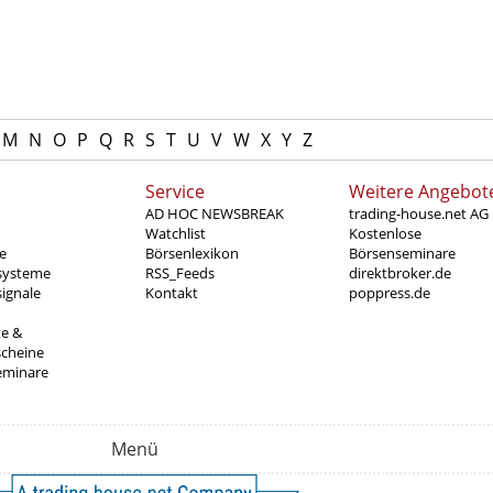
M
N
O
P
Q
R
S
T
U
V
W
X
Y
Z
Service
Weitere Angebot
AD HOC NEWSBREAK
trading-house.net AG
Watchlist
Kostenlose
e
Börsenlexikon
Börsenseminare
systeme
RSS_Feeds
direktbroker.de
ignale
Kontakt
poppress.de
te &
scheine
eminare
Menü