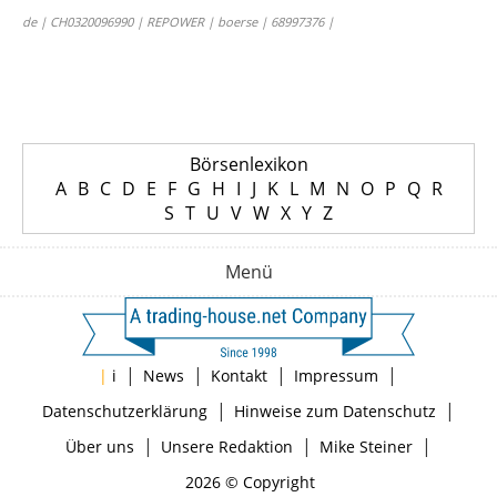
de | CH0320096990 | REPOWER | boerse | 68997376 |
Börsenlexikon
A
B
C
D
E
F
G
H
I
J
K
L
M
N
O
P
Q
R
S
T
U
V
W
X
Y
Z
Menü
|
|
|
|
|
i
News
Kontakt
Impressum
|
|
Datenschutzerklärung
Hinweise zum Datenschutz
|
|
|
Über uns
Unsere Redaktion
Mike Steiner
2026 © Copyright