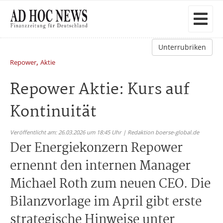
Unterrubriken
,
Repower
Aktie
Repower Aktie: Kurs auf
Kontinuität
Veröffentlicht am: 26.03.2026 um 18:45 Uhr | Redaktion boerse-global.de
Der Energiekonzern Repower
ernennt den internen Manager
Michael Roth zum neuen CEO. Die
Bilanzvorlage im April gibt erste
strategische Hinweise unter