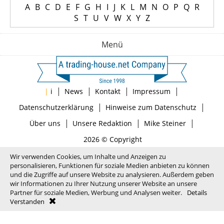
A
B
C
D
E
F
G
H
I
J
K
L
M
N
O
P
Q
R
S
T
U
V
W
X
Y
Z
Menü
|
|
|
|
|
i
News
Kontakt
Impressum
|
|
Datenschutzerklärung
Hinweise zum Datenschutz
|
|
|
Über uns
Unsere Redaktion
Mike Steiner
2026 © Copyright
Wir verwenden Cookies, um Inhalte und Anzeigen zu
personalisieren, Funktionen für soziale Medien anbieten zu können
und die Zugriffe auf unsere Website zu analysieren. Außerdem geben
wir Informationen zu Ihrer Nutzung unserer Website an unsere
Partner für soziale Medien, Werbung und Analysen weiter.
Details
Verstanden