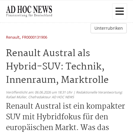
Unterrubriken
,
Renault
FR0000131906
Renault Austral als
Hybrid-SUV: Technik,
Innenraum, Marktrolle
Veröffentlicht am: 06.06.2026 um 18:31 Uhr | Redaktionelle Verantwortung:
Rafael Müller,
Chefredakteur AD HOC NEWS
Renault Austral ist ein kompakter
SUV mit Hybridfokus für den
europäischen Markt. Was das