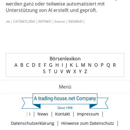
werden ganz oder teilweise automatisiert mit
Unterstützung von AI erstellt und geprüft.
de | CA75867L2066 | REFINED | boerse | 68548645 |
Börsenlexikon
A
B
C
D
E
F
G
H
I
J
K
L
M
N
O
P
Q
R
S
T
U
V
W
X
Y
Z
Menü
|
|
|
|
|
i
News
Kontakt
Impressum
|
|
Datenschutzerklärung
Hinweise zum Datenschutz