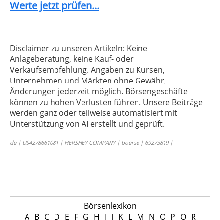
Werte jetzt prüfen...
Disclaimer zu unseren Artikeln: Keine
Anlageberatung, keine Kauf- oder
Verkaufsempfehlung. Angaben zu Kursen,
Unternehmen und Märkten ohne Gewähr;
Änderungen jederzeit möglich. Börsengeschäfte
können zu hohen Verlusten führen. Unsere Beiträge
werden ganz oder teilweise automatisiert mit
Unterstützung von AI erstellt und geprüft.
de | US4278661081 | HERSHEY COMPANY | boerse | 69273819 |
Börsenlexikon
A
B
C
D
E
F
G
H
I
J
K
L
M
N
O
P
Q
R