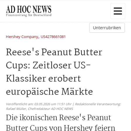
Unterrubriken
,
Hershey Company
US4278661081
Reese's Peanut Butter
Cups: Zeitloser US-
Klassiker erobert
europäische Märkte
Veröffentlicht am: 03.05.2026 um 11:51 Uhr | Redaktionelle Verantwortung:
Rafael Müller,
Chefredakteur AD HOC NEWS
Die ikonischen Reese's Peanut
Butter Cups von Hershey feiern