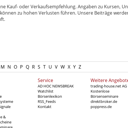
 keine Kauf- oder Verkaufsempfehlung. Angaben zu Kursen,
können zu hohen Verlusten führen. Unsere Beiträge werden
ft.
M
N
O
P
Q
R
S
T
U
V
W
X
Y
Z
Service
Weitere Angebot
AD HOC NEWSBREAK
trading-house.net AG
Watchlist
Kostenlose
e
Börsenlexikon
Börsenseminare
systeme
RSS_Feeds
direktbroker.de
ignale
Kontakt
poppress.de
te &
scheine
eminare