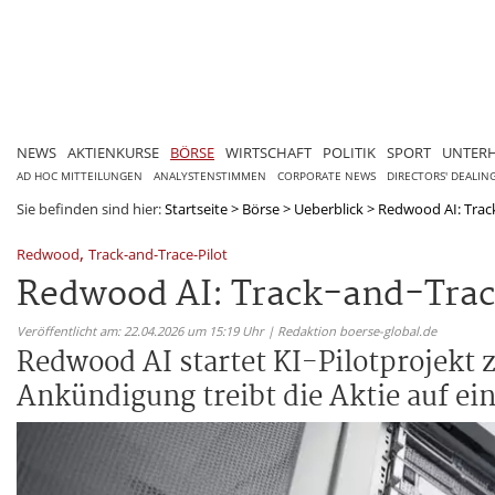
NEWS
AKTIENKURSE
BÖRSE
WIRTSCHAFT
POLITIK
SPORT
UNTER
AD HOC MITTEILUNGEN
ANALYSTENSTIMMEN
CORPORATE NEWS
DIRECTORS' DEALIN
Sie befinden sind hier:
Startseite
>
Börse
>
Ueberblick
>
Redwood AI: Track
,
Redwood
Track-and-Trace-Pilot
Redwood AI: Track-and-Trace
Veröffentlicht am: 22.04.2026 um 15:19 Uhr | Redaktion boerse-global.de
Redwood AI startet KI-Pilotprojekt
Ankündigung treibt die Aktie auf e