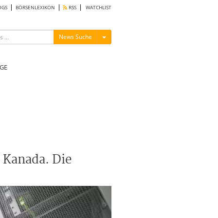
OGS
BÖRSENLEXIKON
RSS
WATCHLIST
Menü ein-/ausblenden
News Suche
GE
 Kanada. Die