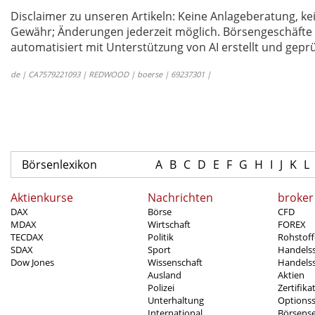
Disclaimer zu unseren Artikeln: Keine Anlageberatung,
Gewähr; Änderungen jederzeit möglich. Börsengeschäfte 
automatisiert mit Unterstützung von AI erstellt und geprü
de | CA7579221093 | REDWOOD | boerse | 69237301 |
Börsenlexikon
A
B
C
D
E
F
G
H
I
J
K
L
Aktienkurse
Nachrichten
broker
DAX
Börse
CFD
MDAX
Wirtschaft
FOREX
TECDAX
Politik
Rohstoff
SDAX
Sport
Handels
Dow Jones
Wissenschaft
Handelss
Ausland
Aktien
Polizei
Zertifika
Unterhaltung
Options
International
Börsens