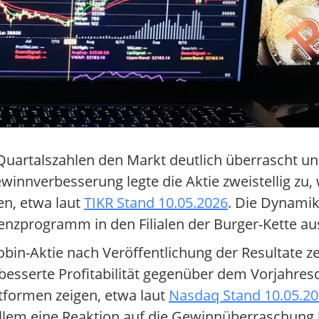
uartalszahlen den Markt deutlich überrascht un
innverbesserung legte die Aktie zweistellig zu,
en, etwa laut
TIKR Stand 10.05.2026
. Die Dynamik
ienzprogramm in den Filialen der Burger-Kette au
obin-Aktie nach Veröffentlichung der Resultate 
besserte Profitabilität gegenüber dem Vorjahre
tformen zeigen, etwa laut
Nasdaq Stand 10.05.2
allem eine Reaktion auf die Gewinnüberraschung b