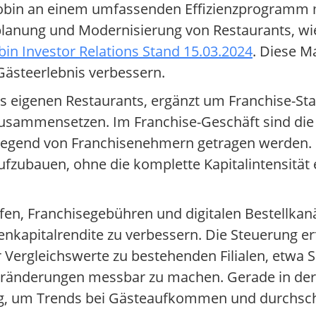
d Robin an einem umfassenden Effizienzprogramm
planung und Modernisierung von Restaurants, wi
in Investor Relations Stand 15.03.2024
. Diese 
Gästeerlebnis verbessern.
 aus eigenen Restaurants, ergänzt um Franchise-St
usammensetzen. Im Franchise-Geschäft sind die
iegend von Franchisenehmern getragen werden. 
zubauen, ohne die komplette Kapitalintensität e
en, Franchisegebühren und digitalen Bestellkanä
enkapitalrendite zu verbessern. Die Steuerung er
ergleichswerte zu bestehenden Filialen, etwa S
veränderungen messbar zu machen. Gerade in de
ig, um Trends bei Gästeaufkommen und durchsc