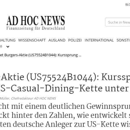
BL
HALTUNG
WISSENSCHAFT
AUSLAND
POLIZEI
INTERNATIONAL
SONSTI
GS
 Burgers-Aktie (US75524B1044): Kurssprung ...
Aktie (US75524B1044): Kurss
S-Casual-Dining-Kette unte
 Müller,
Chefredakteur AD HOC NEWS
ht mit einem deutlichen Gewinnsprun
ckt hinter den Zahlen, wie entwickelt 
en deutsche Anleger zur US-Kette wi