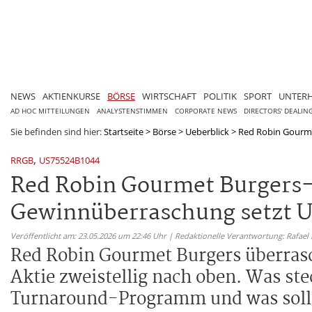
NEWS
AKTIENKURSE
BÖRSE
WIRTSCHAFT
POLITIK
SPORT
UNTER
AD HOC MITTEILUNGEN
ANALYSTENSTIMMEN
CORPORATE NEWS
DIRECTORS' DEALIN
Sie befinden sind hier:
Startseite
>
Börse
>
Ueberblick
>
Red Robin Gourmet
,
RRGB
US75524B1044
Red Robin Gourmet Burgers-
Gewinnüberraschung setzt U
Veröffentlicht am: 23.05.2026 um 22:46 Uhr | Redaktionelle Verantwortung: Rafael
Red Robin Gourmet Burgers überrasc
Aktie zweistellig nach oben. Was ste
Turnaround-Programm und was sollt