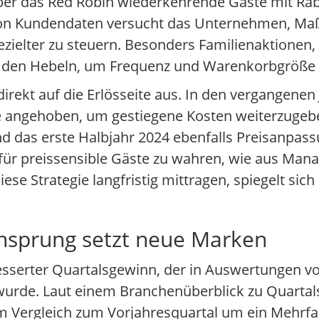
über das Red Robin wiederkehrende Gäste mit Ra
von Kundendaten versucht das Unternehmen, M
ezielter zu steuern. Besonders Familienaktionen
u den Hebeln, um Frequenz und Warenkorbgröße 
direkt auf die Erlösseite aus. In den vergangenen
 angehoben, um gestiegene Kosten weiterzugeb
nd das erste Halbjahr 2024 ebenfalls Preisanpa
s für preissensible Gäste zu wahren, wie aus M
ese Strategie langfristig mittragen, spiegelt sic
nnsprung setzt neue Marken
besserter Quartalsgewinn, der in Auswertungen v
rde. Laut einem Branchenüberblick zu Quartal
 im Vergleich zum Vorjahresquartal um ein Mehrf