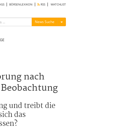
OGS
BÖRSENLEXIKON
RSS
WATCHLIST
Menü ein-/ausblenden
News Suche
GE
prung nach
r Beobachtung
g und treibt die
sich das
ssen?