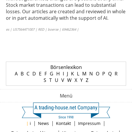
Stock market transactions can lead to substantial
losses. Our articles are created and reviewed in whole
or in part automatically with the support of AI.
es | US75644T1007 | RED | boerse | 69462364 |
Börsenlexikon
A
B
C
D
E
F
G
H
I
J
K
L
M
N
O
P
Q
R
S
T
U
V
W
X
Y
Z
Menü
|
|
|
|
|
i
News
Kontakt
Impressum