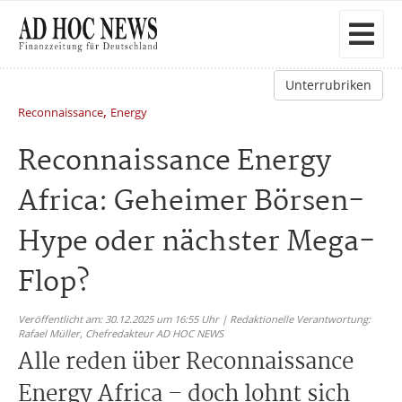
Unterrubriken
,
Reconnaissance
Energy
Reconnaissance Energy
Africa: Geheimer Börsen-
Hype oder nächster Mega-
Flop?
Veröffentlicht am: 30.12.2025 um 16:55 Uhr | Redaktionelle Verantwortung:
Rafael Müller,
Chefredakteur AD HOC NEWS
Alle reden über Reconnaissance
Energy Africa – doch lohnt sich