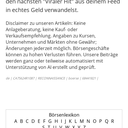
den nächsten "Viraler Hit" aus deinem Feed
in echtes Geld verwandelst.
Disclaimer zu unseren Artikeln: Keine
Anlageberatung, keine Kauf- oder
Verkaufsempfehlung. Angaben zu Kursen,
Unternehmen und Märkten ohne Gewähr;
Änderungen jederzeit möglich. Börsengeschäfte
können zu hohen Verlusten führen. Unsere Beiträge
werden ganz oder teilweise automatisiert mit
Unterstützung von AI erstellt und geprüft.
de | CA75624R1087 | RECONNAISSANCE | boerse | 68441821 |
Börsenlexikon
A
B
C
D
E
F
G
H
I
J
K
L
M
N
O
P
Q
R
S
T
U
V
W
X
Y
Z