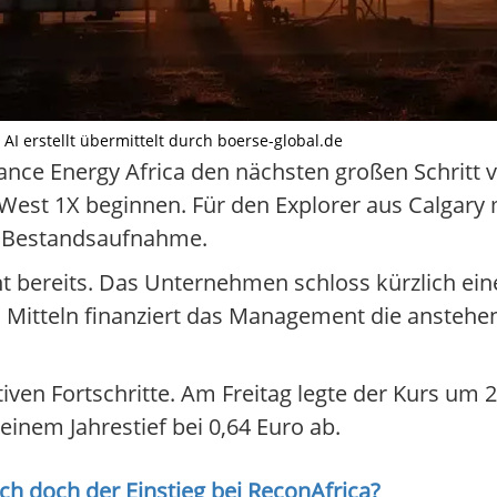
 AI erstellt übermittelt durch boerse-global.de
nce Energy Africa den nächsten großen Schritt v
 West 1X beginnen. Für den Explorer aus Calgary
n Bestandsaufnahme.
eht bereits. Das Unternehmen schloss kürzlich ei
sen Mitteln finanziert das Management die anst
ativen Fortschritte. Am Freitag legte der Kurs um 
seinem Jahrestief bei 0,64 Euro ab.
ich doch der Einstieg bei
ReconAfrica
?