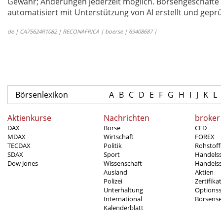
Gewähr; Änderungen jederzeit möglich. Börsengeschäfte 
automatisiert mit Unterstützung von AI erstellt und geprü
de | CA75624R1082 | RECONAFRICA | boerse | 69408687 |
Börsenlexikon
A
B
C
D
E
F
G
H
I
J
K
L
Aktienkurse
Nachrichten
broker
DAX
Börse
CFD
MDAX
Wirtschaft
FOREX
TECDAX
Politik
Rohstoff
SDAX
Sport
Handels
Dow Jones
Wissenschaft
Handelss
Ausland
Aktien
Polizei
Zertifika
Unterhaltung
Options
International
Börsens
Kalenderblatt