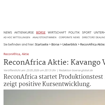
NEWS
AKTIENKURSE
BÖRSE
WIRTSCHAFT
POLITIK
SPORT
UNTER
AD HOC MITTEILUNGEN
ANALYSTENSTIMMEN
CORPORATE NEWS
DIRECTORS' DEALIN
Sie befinden sind hier:
Startseite
>
Börse
>
Ueberblick
>
ReconAfrica Aktie
,
ReconAfrica
Aktie
ReconAfrica Aktie: Kavango 
Veröffentlicht am: 23.05.2026 um 20:13 Uhr | Redaktion boerse-global.de
ReconAfrica startet Produktionstest
zeigt positive Kursentwicklung.