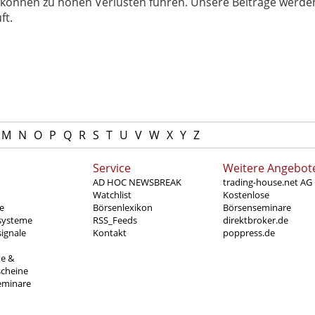
können zu hohen Verlusten führen. Unsere Beiträge werden
ft.
M
N
O
P
Q
R
S
T
U
V
W
X
Y
Z
Service
Weitere Angebot
AD HOC NEWSBREAK
trading-house.net AG
Watchlist
Kostenlose
e
Börsenlexikon
Börsenseminare
systeme
RSS_Feeds
direktbroker.de
ignale
Kontakt
poppress.de
te &
scheine
eminare