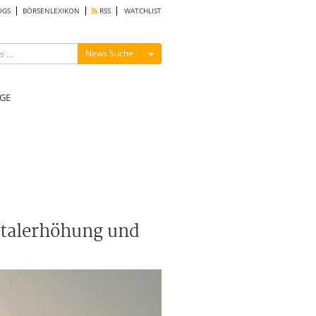
OGS
BÖRSENLEXIKON
RSS
WATCHLIST
Menü ein-/ausblenden
News Suche
GE
pitalerhöhung und