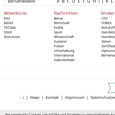
Börsenlexikon
A
B
C
D
E
F
G
H
I
J
K
L
Aktienkurse
Nachrichten
broker
DAX
Börse
CFD
MDAX
Wirtschaft
FOREX
TECDAX
Politik
Rohstoff
SDAX
Sport
Handels
Dow Jones
Wissenschaft
Handelss
Ausland
Aktien
Polizei
Zertifika
Unterhaltung
Options
International
Börsens
Kalenderblatt
|
|
|
|
|
i
News
Kontakt
Impressum
Datenschutze
Wir verwenden Cookies, um Inhalte und Anzeigen zu personalisieren, Fu