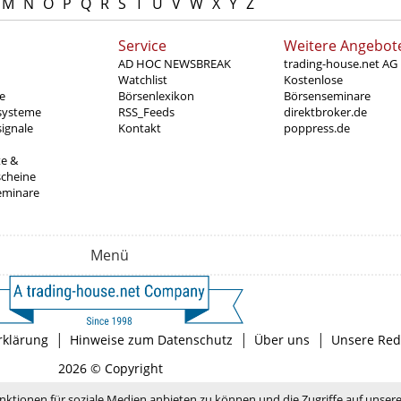
M
N
O
P
Q
R
S
T
U
V
W
X
Y
Z
Service
Weitere Angebot
AD HOC NEWSBREAK
trading-house.net AG
Watchlist
Kostenlose
e
Börsenlexikon
Börsenseminare
systeme
RSS_Feeds
direktbroker.de
ignale
Kontakt
poppress.de
te &
scheine
eminare
Menü
|
|
|
rklärung
Hinweise zum Datenschutz
Über uns
Unsere Red
2026 © Copyright
nktionen für soziale Medien anbieten zu können und die Zugriffe auf unser