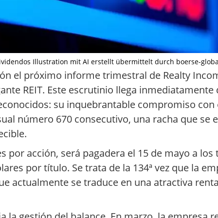
videndos Illustration mit AI erstellt übermittelt durch boerse-glob
ión el próximo informe trimestral de Realty In
igante REIT. Este escrutinio llega inmediatamente
conocidos: su inquebrantable compromiso con el
sual número 670 consecutivo, una racha que se 
ecible.
es por acción, será pagadera el 15 de mayo a los t
ólares por título. Se trata de la 134ª vez que la 
que actualmente se traduce en una atractiva rent
 la gestión del balance. En marzo, la empresa rea