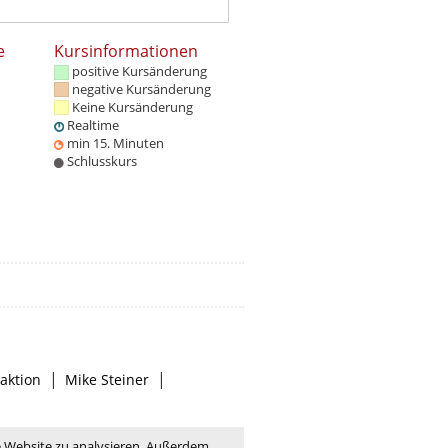
e
Kursinformationen
positive Kursänderung
negative Kursänderung
Keine Kursänderung
Realtime
min 15. Minuten
Schlusskurs
|
|
aktion
Mike Steiner
e Website zu analysieren. Außerdem