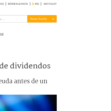
OGS
BÖRSENLEXIKON
RSS
WATCHLIST
Menü ein-/ausblenden
News Suche
GE
 de dividendos
euda antes de un