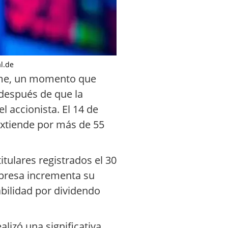
al.de
come, un momento que
 después de que la
 accionista. El 14 de
extiende por más de 55
itulares registrados el 30
empresa incrementa su
abilidad por dividendo
lizó una significativa