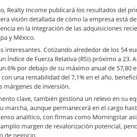
o, Realty Income publicará los resultados del pr
imera visión detallada de cómo la empresa está de
iencia en la integración de las adquisiciones reci
pa y México.
as interesantes. Cotizando alrededor de los 54 eu
n Índice de Fuerza Relativa (RSI) próximo a 23. 
un 6% por debajo de su máximo anual de 57,80 eur
 con una rentabilidad del 7,1% en el año, benefi
os márgenes de inversión.
nto clave, también gestiona un relevo en su equ
su marcha, aunque permanecerá en el cargo hast
senso analítico, con firmas como Morningstar as
 amplio margen de revalorización potencial, pend
o de negocio.