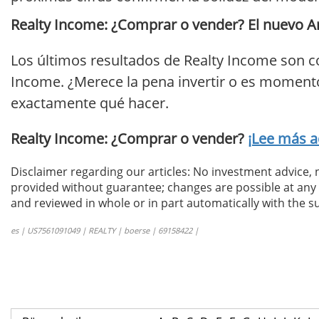
Realty Income: ¿Comprar o vender? El nuevo Aná
Los últimos resultados de Realty Income son c
Income. ¿Merece la pena invertir o es momento d
exactamente qué hacer.
Realty Income: ¿Comprar o vender?
¡Lee más a
Disclaimer regarding our articles: No investment advice,
provided without guarantee; changes are possible at any t
and reviewed in whole or in part automatically with the su
es | US7561091049 | REALTY | boerse | 69158422 |