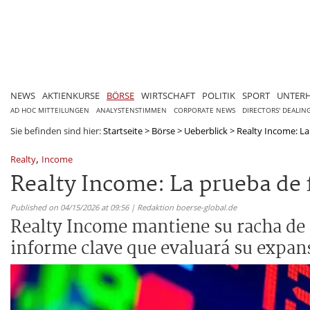
NEWS
AKTIENKURSE
BÖRSE
WIRTSCHAFT
POLITIK
SPORT
UNTER
AD HOC MITTEILUNGEN
ANALYSTENSTIMMEN
CORPORATE NEWS
DIRECTORS' DEALIN
Sie befinden sind hier:
Startseite
>
Börse
>
Ueberblick
>
Realty Income: La 
,
Realty
Income
Realty Income: La prueba de 
Published on 04/15/2026 at 09:56 | Redaktion boerse-global.de
Realty Income mantiene su racha de 
informe clave que evaluará su expan