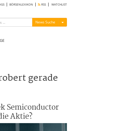
OGS
BÖRSENLEXIKON
RSS
WATCHLIST
Menü ein-/ausblenden
News Suche
GE
robert gerade
tek Semiconductor
die Aktie?