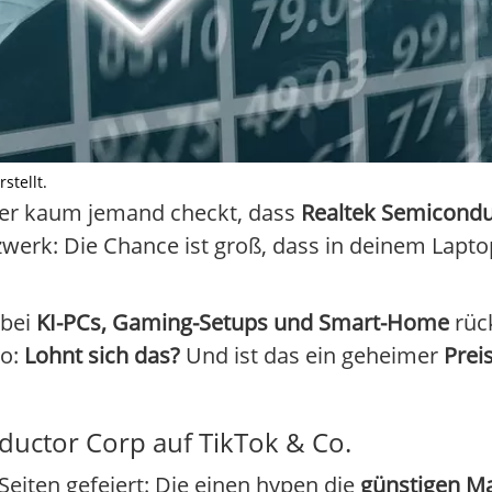
stellt.
ber kaum jemand checkt, dass
Realtek Semicondu
zwerk: Die Chance ist groß, dass in deinem Lapt
 bei
KI-PCs, Gaming-Setups und Smart-Home
rück
so:
Lohnt sich das?
Und ist das ein geheimer
Pre
ductor Corp auf TikTok & Co.
Seiten gefeiert: Die einen hypen die
günstigen M