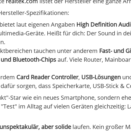
ite
realtek.com
listet der Hersteller eine ganze 
ersteller-Spezifikationen:
 bietet laut eigenen Angaben
High Definition Aud
ltimedia-Geräte. Heißt für dich: Der Sound in 
n.
oduktbereichen tauchen unter anderem
Fast- und G
und Bluetooth-Chips
auf. Viele Router, Mainboa
ßerdem
Card Reader Controller
,
USB-Lösungen
und
e dafür sorgen, dass Speicherkarte, USB-Stick & C
dukt"-Star wie ein neues Smartphone, sondern eh
est" im Alltag auf vielen Geräten gleichzeitig: 
unspektakulär, aber solide
laufen. Kein großer Ma