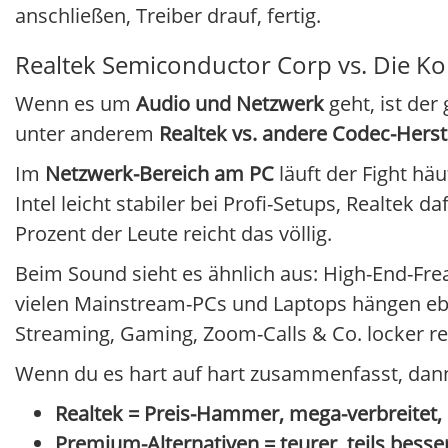
anschließen, Treiber drauf, fertig.
Realtek Semiconductor Corp vs. Die K
Wenn es um
Audio und Netzwerk
geht, ist de
unter anderem
Realtek vs. andere Codec-Herst
Im
Netzwerk-Bereich am PC
läuft der Fight häu
Intel leicht stabiler bei Profi-Setups, Realtek d
Prozent der Leute reicht das völlig.
Beim Sound sieht es ähnlich aus: High-End-Fre
vielen Mainstream-PCs und Laptops hängen e
Streaming, Gaming, Zoom-Calls & Co. locker re
Wenn du es hart auf hart zusammenfasst, dann 
Realtek = Preis-Hammer, mega-verbreitet, "
Premium-Alternativen = teurer, teils besse