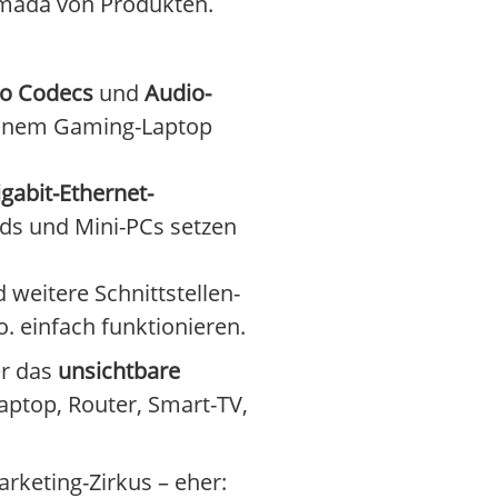
Armada von Produkten.
io Codecs
und
Audio-
deinem Gaming-Laptop
igabit-Ethernet-
rds und Mini-PCs setzen
 weitere Schnittstellen-
o. einfach funktionieren.
er das
unsichtbare
Laptop, Router, Smart-TV,
rketing-Zirkus – eher: