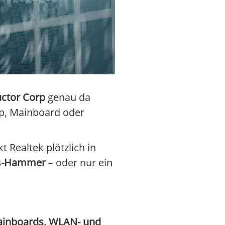
ctor Corp
genau da
op, Mainboard oder
t Realtek plötzlich in
is-Hammer
– oder nur ein
ainboards, WLAN- und