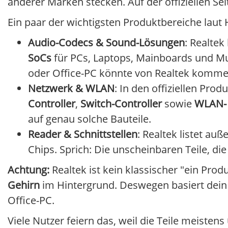
anderer Marken stecken. Auf der offiziellen Se
Ein paar der wichtigsten Produktbereiche laut H
Audio-Codecs & Sound-Lösungen
: Realtek
SoCs
für PCs, Laptops, Mainboards und Mu
oder Office-PC könnte von Realtek komme
Netzwerk & WLAN
: In den offiziellen Pr
Controller
,
Switch-Controller
sowie
WLAN- 
auf genau solche Bauteile.
Reader & Schnittstellen
: Realtek listet au
Chips. Sprich: Die unscheinbaren Teile, di
Achtung:
Realtek ist kein klassischer "ein Pro
Gehirn
im Hintergrund. Deswegen basiert dein "T
Office-PC.
Viele Nutzer feiern das, weil die Teile meistens