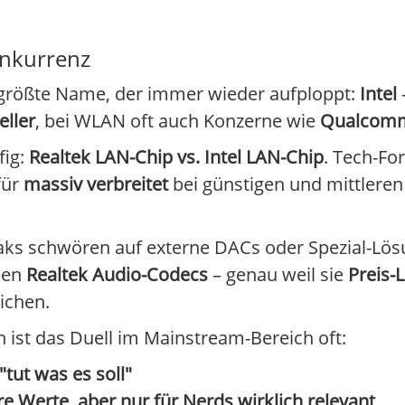
onkurrenz
r größte Name, der immer wieder aufploppt:
Intel
eller
, bei WLAN oft auch Konzerne wie
Qualcom
fig:
Realtek LAN-Chip vs. Intel LAN-Chip
. Tech-Fo
afür
massiv verbreitet
bei günstigen und mittleren
aks schwören auf externe DACs oder Spezial-Lösu
ben
Realtek Audio-Codecs
– genau weil sie
Preis-
ichen.
ist das Duell im Mainstream-Bereich oft:
tut was es soll"
re Werte, aber nur für Nerds wirklich relevant