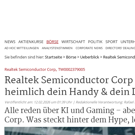
NEWS
AKTIENKURSE
BÖRSE
WIRTSCHAFT
POLITIK
SPORT
UNTER
AD HOC MITTEILUNGEN
ANALYSTENSTIMMEN
CORPORATE NEWS
DIRECTORS' DEALIN
Sie befinden sind hier:
Startseite
>
Börse
>
Ueberblick
>
Realtek Semicondu
,
Realtek Semiconductor Corp
TW0002379005
Realtek Semiconductor Corp 
heimlich dein Handy & dein 
Veröffentlicht am: 12.02.2026 um 01:39 Uhr | Redaktionelle Verantwortung: Rafael
Alle reden über KI und Gaming – ab
Corp. Was steckt hinter dem Hype, l