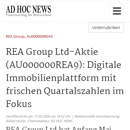
Unterrubriken
,
REA Group
AU000000REA9
REA Group Ltd-Aktie
(AU000000REA9): Digitale
Immobilienplattform mit
frischen Quartalszahlen im
Fokus
Veröffentlicht am: 17.05.2026 um 18:52 Uhr | Redaktionelle Verantwortung:
Rafael Müller,
Chefredakteur AD HOC NEWS