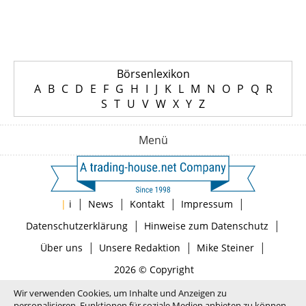
Börsenlexikon
A
B
C
D
E
F
G
H
I
J
K
L
M
N
O
P
Q
R
S
T
U
V
W
X
Y
Z
Menü
|
|
|
|
|
i
News
Kontakt
Impressum
|
|
Datenschutzerklärung
Hinweise zum Datenschutz
|
|
|
Über uns
Unsere Redaktion
Mike Steiner
2026 © Copyright
Wir verwenden Cookies, um Inhalte und Anzeigen zu
personalisieren, Funktionen für soziale Medien anbieten zu können