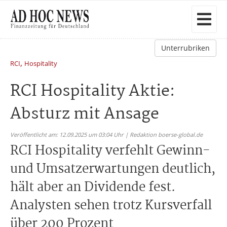
Unterrubriken
,
RCI
Hospitality
RCI Hospitality Aktie:
Absturz mit Ansage
Veröffentlicht am: 12.09.2025 um 03:04 Uhr | Redaktion boerse-global.de
RCI Hospitality verfehlt Gewinn-
und Umsatzerwartungen deutlich,
hält aber an Dividende fest.
Analysten sehen trotz Kursverfall
über 200 Prozent