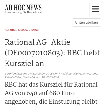
Unterrubriken
,
Rational
DE0007010803
Rational AG-Aktie
(DE0007010803): RBC hebt
Kursziel an
Veröffentlicht am: 14.05.2026 um 20:06 Uhr | Redaktionelle Verantwortung:
Rafael Müller,
Chefredakteur AD HOC NEWS
RBC hat das Kursziel für Rational
AG von 640 auf 680 Euro
angehoben, die Einstufung bleibt