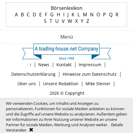
Börsenlexikon
A
B
C
D
E
F
G
H
I
J
K
L
M
N
O
P
Q
R
S
T
U
V
W
X
Y
Z
Menü
|
|
|
|
|
i
News
Kontakt
Impressum
|
|
Datenschutzerklärung
Hinweise zum Datenschutz
|
|
|
Über uns
Unsere Redaktion
Mike Steiner
2026 © Copyright
Wir verwenden Cookies, um Inhalte und Anzeigen zu
personalisieren, Funktionen für soziale Medien anbieten zu können
und die Zugriffe auf unsere Website zu analysieren. Außerdem geben
wir Informationen zu Ihrer Nutzung unserer Website an unsere
Partner für soziale Medien, Werbung und Analysen weiter.
Details
Verstanden