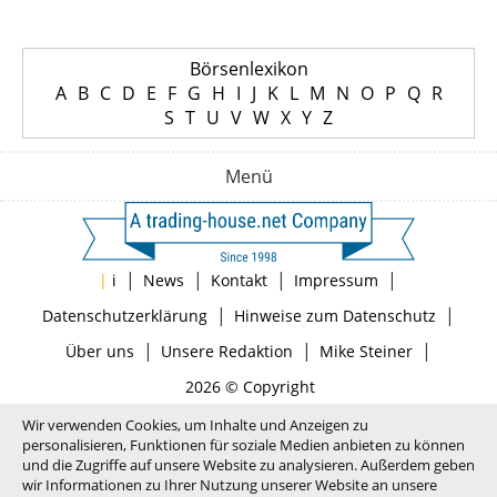
Börsenlexikon
A
B
C
D
E
F
G
H
I
J
K
L
M
N
O
P
Q
R
S
T
U
V
W
X
Y
Z
Menü
|
|
|
|
|
i
News
Kontakt
Impressum
|
|
Datenschutzerklärung
Hinweise zum Datenschutz
|
|
|
Über uns
Unsere Redaktion
Mike Steiner
2026 © Copyright
Wir verwenden Cookies, um Inhalte und Anzeigen zu
personalisieren, Funktionen für soziale Medien anbieten zu können
und die Zugriffe auf unsere Website zu analysieren. Außerdem geben
wir Informationen zu Ihrer Nutzung unserer Website an unsere