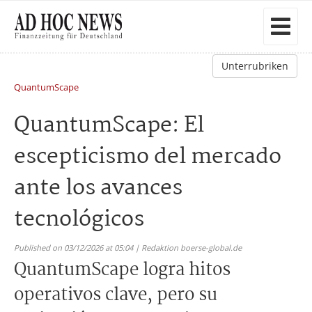
Unterrubriken
QuantumScape
QuantumScape: El
escepticismo del mercado
ante los avances
tecnológicos
Published on 03/12/2026 at 05:04 | Redaktion boerse-global.de
QuantumScape logra hitos
operativos clave, pero su