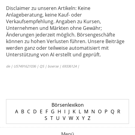
Disclaimer zu unseren Artikeln: Keine
Anlageberatung, keine Kauf- oder
Verkaufsempfehlung. Angaben zu Kursen,
Unternehmen und Märkten ohne Gewähr;
Änderungen jederzeit möglich. Börsengeschäfte
können zu hohen Verlusten führen. Unsere Beiträge
werden ganz oder teilweise automatisiert mit
Unterstützung von AI erstellt und geprüft.
de | US7491621036 | QS | boerse | 69336124 |
Börsenlexikon
A
B
C
D
E
F
G
H
I
J
K
L
M
N
O
P
Q
R
S
T
U
V
W
X
Y
Z
Menü