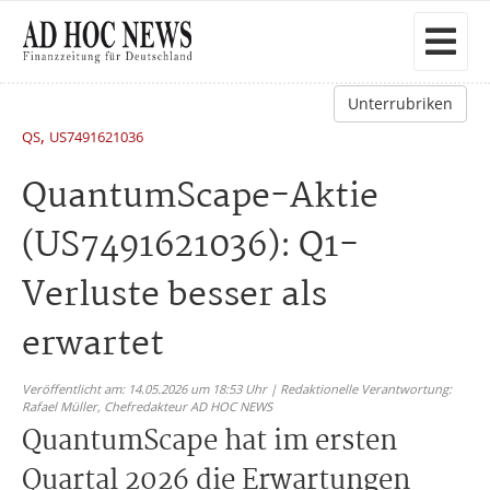
Unterrubriken
,
QS
US7491621036
QuantumScape-Aktie
(US7491621036): Q1-
Verluste besser als
erwartet
Veröffentlicht am: 14.05.2026 um 18:53 Uhr | Redaktionelle Verantwortung:
Rafael Müller,
Chefredakteur AD HOC NEWS
QuantumScape hat im ersten
Quartal 2026 die Erwartungen